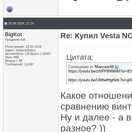
25.06.2024, 17:14
BigKot
Re: Купил Vesta NG
Продвинутый
Регистрация: 22.02.2016
Адрес: Новосибирск
Автомобиль: СВ Кросс 1.8АМТ
Цитата:
Люкс ММ
Возраст: 48
Сообщений: 10,097
Сообщение от
Максим48
https://youtu.be/zhfPPllN9MM?si=
https://youtu.be/UWtwfHgt6ds?si
Какое отношени
сравнению винт
Ну и далее - а 
разное? ))