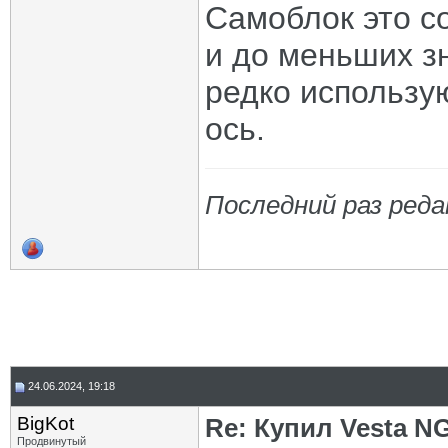
Самоблок это с
и до меньших з
редко использую
ось.
Последний раз реда
24.06.2024, 19:18
BigKot
Re: Купил Vesta NG
Продвинутый