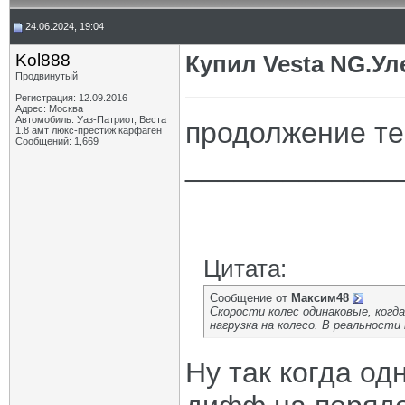
24.06.2024, 19:04
Kol888
Купил Vesta NG.Уле
Продвинутый
Регистрация: 12.09.2016
Адрес: Москва
Автомобиль: Уаз-Патриот, Веста
продолжение т
1.8 амт люкс-престиж карфаген
Сообщений: 1,669
_____________
Цитата:
Сообщение от
Максим48
Скорости колес одинаковые, когда 
нагрузка на колесо. В реальност
Ну так когда одн