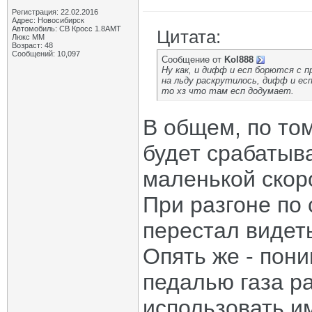
Регистрация: 22.02.2016
Адрес: Новосибирск
Автомобиль: СВ Кросс 1.8АМТ
Цитата:
Люкс ММ
Возраст: 48
Сообщений: 10,097
Сообщение от
Kol888
Ну как, и дифф и есп борются с пр
на льду раскрутилось, дифф и ес
то хз что там есп додумает.
В общем, по том
будет срабатыва
маленькой скоро
При разгоне по 
перестал видет
Опять же - пон
педалью газа р
использовать и