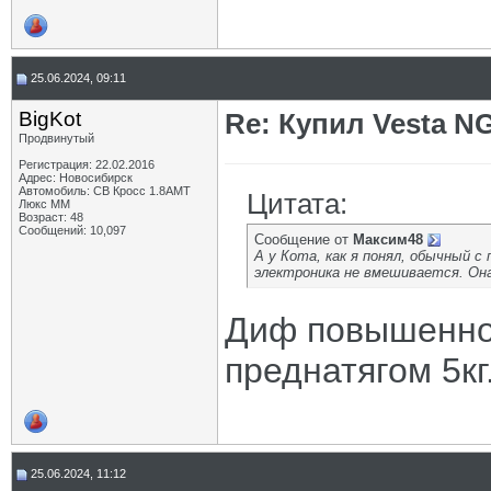
25.06.2024, 09:11
BigKot
Re: Купил Vesta NG
Продвинутый
Регистрация: 22.02.2016
Адрес: Новосибирск
Автомобиль: СВ Кросс 1.8АМТ
Цитата:
Люкс ММ
Возраст: 48
Сообщений: 10,097
Сообщение от
Максим48
А у Кота, как я понял, обычный 
электроника не вмешивается. Она
Диф повышенног
преднатягом 5кг
25.06.2024, 11:12