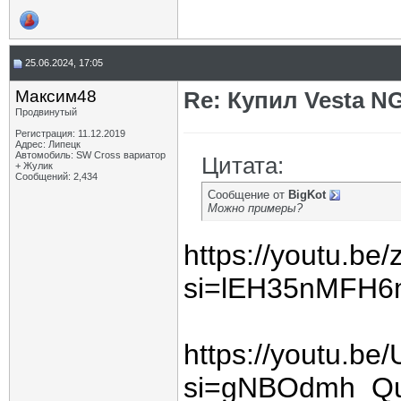
25.06.2024, 17:05
Максим48
Re: Купил Vesta NG
Продвинутый
Регистрация: 11.12.2019
Адрес: Липецк
Автомобиль: SW Cross вариатор
Цитата:
+ Жулик
Сообщений: 2,434
Сообщение от
BigKot
Можно примеры?
https://youtu.b
si=lEH35nMFH6
https://youtu.b
si=gNBOdmh_Q