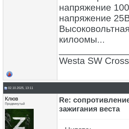
напряжение 100
напряжение 25В
Высоковольтная
килоомы...
_____________
Westa SW Cros
02.10.2025, 13:11
Клюв
Re: сопротивлени
Продвинутый
зажигания веста