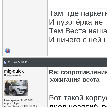
_____________
Там, где паркет
И пузотёрка не 
Там Веста наша
И ничего с ней 
02.10.2025, 18:41
mig-quick
Re: сопротивлени
Продвинутый
зажигания веста
Вот такой корпу
Регистрация: 21.03.2021
Адрес: Пермь
диод новосиб.jp
Автомобиль: GFK11-51-ХВ1