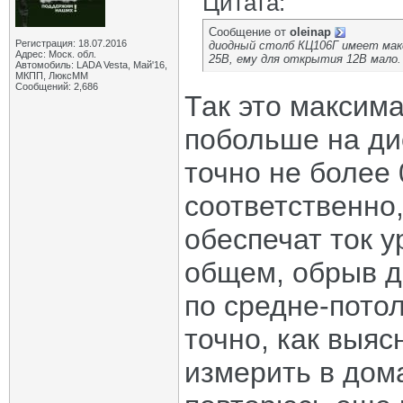
Цитата:
Сообщение от
oleinap
Регистрация: 18.07.2016
диодный столб КЦ106Г имеет мак
Адрес: Моск. обл.
25В, ему для открытия 12В мало.
Автомобиль: LADA Vesta, Май'16,
МКПП, ЛюксММ
Сообщений: 2,686
Так это максима
побольше на ди
точно не более 
соответственно,
обеспечат ток у
общем, обрыв д
по средне-пото
точно, как выяс
измерить в дом