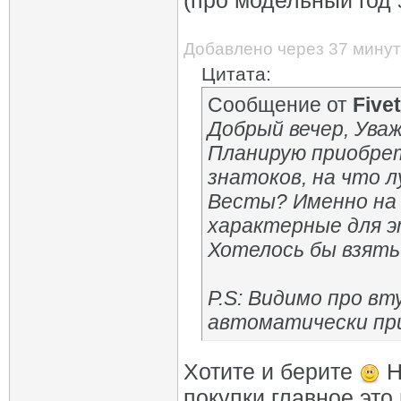
(про модельный год
Добавлено через 37 минут
Цитата:
Сообщение от
Fivet
Добрый вечер, Ува
Планирую приобрет
знатоков, на что 
Весты? Именно на 
характерные для э
Хотелось бы взять
P.S: Видимо про в
автоматически при
Хотите и берите
Н
покупки главное это