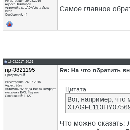
Регистрация: 29.08.2016
Адрес: Пятигорск
Самое главное обра
Автомобиль: LADA Vesta Люкс
мкпп
Сообщений: 44
16.03.2017, 20:31
np-3821195
Re: На что обратить в
Продвинутый
Регистрация: 26.07.2015
Адрес: 26ru
Цитата:
Автомобиль: Лада-Веста комфорт
механика ВАЗ. Плутон.
Сообщений: 1,127
Вот, например, что 
XTAGFL110HY07569
Что можно сказать: 