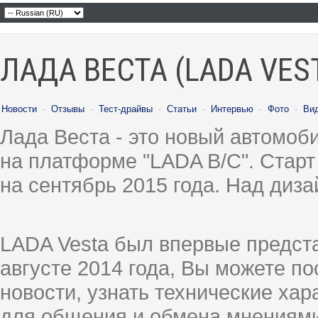
ЛАДА ВЕСТА (LADA VES
Новости
·
Отзывы
·
Тест-драйвы
·
Статьи
·
Интервью
·
Фото
·
Ви
Лада Веста - это новый автомо
на платформе "LADA B/C". Старт
на сентябрь 2015 года. Над диз
LADA Vesta был впервые предст
августе 2014 года, Вы можете п
новости, узнать технические ха
для общения и обмена мнениями