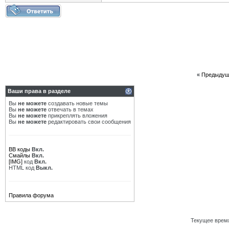
«
Предыдущ
Ваши права в разделе
Вы
не можете
создавать новые темы
Вы
не можете
отвечать в темах
Вы
не можете
прикреплять вложения
Вы
не можете
редактировать свои сообщения
BB коды
Вкл.
Смайлы
Вкл.
[IMG]
код
Вкл.
HTML код
Выкл.
Правила форума
Текущее врем