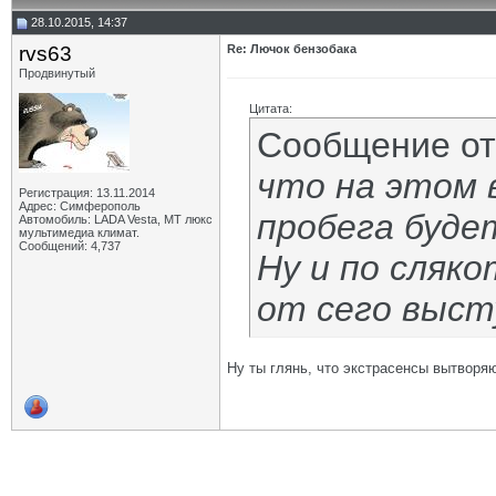
28.10.2015, 14:37
rvs63
Re: Лючок бензобака
Продвинутый
Цитата:
Сообщение о
что на этом 
Регистрация: 13.11.2014
Адрес: Симферополь
пробега буде
Автомобиль: LADA Vesta, МТ люкс
мультимедиа климат.
Сообщений: 4,737
Ну и по сляк
от сего высту
Ну ты глянь, что экстрасенсы вытворя