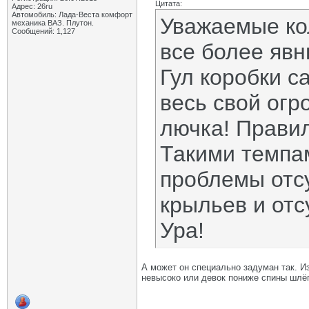
Цитата:
Адрес: 26ru
Автомобиль: Лада-Веста комфорт
Уважаемые ко
механика ВАЗ. Плутон.
Сообщений: 1,127
все более явн
Гул коробки с
весь свой огр
лючка! Прави
Такими темпа
проблемы отс
крыльев и отс
Ура!
А может он специально задуман так. И
невысоко или девок пониже спины шлё