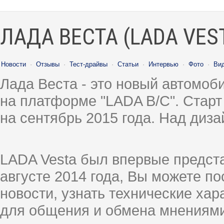
ЛАДА ВЕСТА (LADA VES
Новости
·
Отзывы
·
Тест-драйвы
·
Статьи
·
Интервью
·
Фото
·
Ви
Лада Веста - это новый автомо
на платформе "LADA B/C". Старт
на сентябрь 2015 года. Над диз
LADA Vesta был впервые предст
августе 2014 года, Вы можете п
новости, узнать технические ха
для общения и обмена мнениями