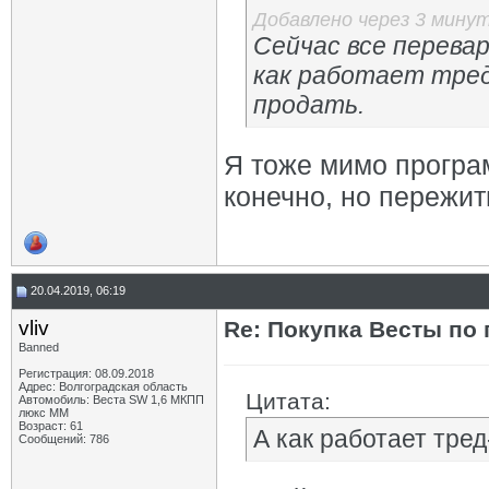
Добавлено через 3 мину
Сейчас все перевар
как работает тред
продать.
Я тоже мимо програ
конечно, но пережит
20.04.2019, 06:19
vliv
Re: Покупка Весты по
Banned
Регистрация: 08.09.2018
Адрес: Волгоградская область
Цитата:
Автомобиль: Веста SW 1,6 МКПП
люкс ММ
Возраст: 61
А как работает тред
Сообщений: 786