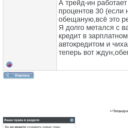
А трейд-ин работает
процентов 30 (если 
обещаную,всё это р
Я долго метался с в
кредит в зарплатном
автокредитом и чих
теперь вот ждун,обе
«
Предыдущ
Ваши права в разделе
Вы
не можете
создавать новые темы