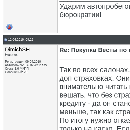
Ударим автопробего
бюрократии!
12.04.2019, 09:23
DimichSH
Re: Покупка Весты по
Новичок
Регистрация: 09.04.2019
Автомобиль: LADA Vesta SW
Так во всех салона
Cross 1.6 МКПП
Сообщений: 26
доп страховках. Они
внимательно читать
вешать, что без стр
кредиту - да он ста
меньше, так как стр
По итогу нужно отка
только на каско. Есл