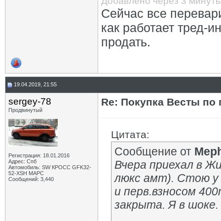
Добавлено через 3 минут
Сейчас все перевари
как работает тред-и
продать.
19.04.2019, 21:55
sergey-78
Re: Покупка Весты по
Продвинутый
Цитата:
Сообщение от
Meph
Регистрация: 18.01.2016
Адрес: Спб
Вчера приехал в Жи
Автомобиль: SW КРОСС GFK32-
52-XSH МАРС
люкс амт). Стою у
Сообщений: 3,440
и перв.взносом 40
закрыта. Я в шоке.