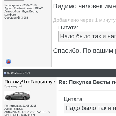
Видимо человек имел
Регистрация: 02.04.2016
Адрес: Крайний север, ЯНАО
Автомобиль: Лада Веста,
комфорт.
Сообщений: 3,988
Добавлено через 1 минуту
Цитата:
Надо было так и на
Спасибо. По вашим 
09.04.2019, 07:24
ПотомуЧтоГладиолус
Re: Покупка Весты 
Продвинутый
Цитата:
Регистрация: 21.05.2015
Надо было так и 
Адрес: 56RUS
Автомобиль: LADA VESTA 2016 1.6
МКПП (JH3) КОМФОРТ