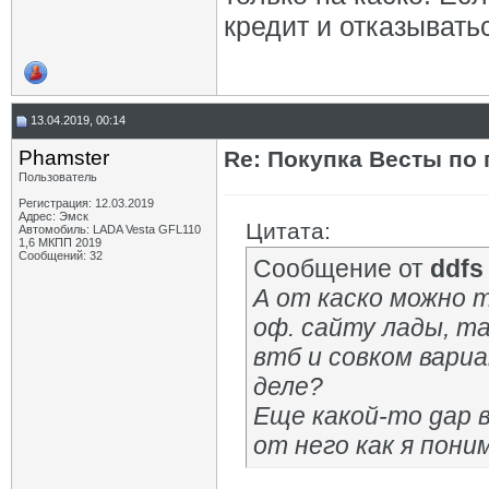
кредит и отказыватьс
13.04.2019, 00:14
Phamster
Re: Покупка Весты по
Пользователь
Регистрация: 12.03.2019
Адрес: Эмск
Цитата:
Автомобиль: LADA Vesta GFL110
1,6 МКПП 2019
Сообщений: 32
Сообщение от
ddfs
А от каско можно 
оф. сайту лады, т
втб и совком вари
деле?
Еще какой-то gap 
от него как я пон