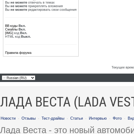
Вы
не можете
отвечать в темах
Вы
не можете
прикреплять вложения
Вы
не можете
редактировать свои сообщения
BB коды
Вкл.
Смайлы
Вкл.
[IMG]
код
Вкл.
HTML код
Выкл.
Правила форума
Текущее врем
ЛАДА ВЕСТА (LADA VES
Новости
·
Отзывы
·
Тест-драйвы
·
Статьи
·
Интервью
·
Фото
·
Ви
Лада Веста - это новый автомо