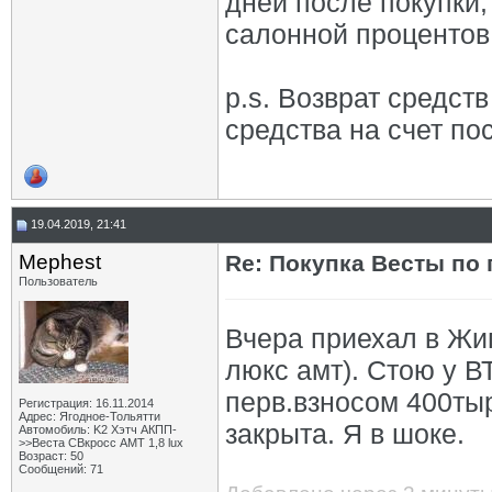
дней после покупки
салонной процентов 
p.s. Возврат средст
средства на счет по
19.04.2019, 21:41
Mephest
Re: Покупка Весты по
Пользователь
Вчера приехал в Жиг
люкс амт). Стою у 
перв.взносом 400тыр
Регистрация: 16.11.2014
Адрес: Ягодное-Тольятти
закрыта. Я в шоке.
Автомобиль: K2 Хэтч АКПП-
>>Веста СВкросс АМТ 1,8 lux
Возраст: 50
Сообщений: 71