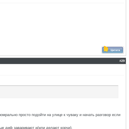
#
29
омрально просто подойти на улице к чуваку и начать разговор если
рые диф заваривают и/или делают корчи).