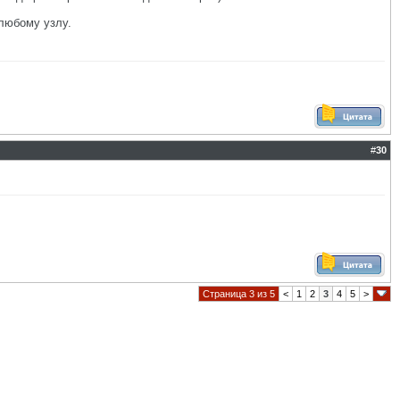
 любому узлу.
#
30
Страница 3 из 5
<
1
2
3
4
5
>