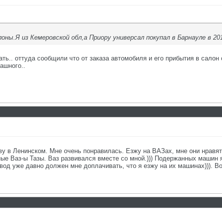
оны.Я из Кемеровской обл,а Приору универсал покупал в Барнауле в 20
ать.. оттуда сообщили что от заказа автомобиля и его прибытия в салон
ашного..
у в Ленинском. Мне очень понравилась. Езжу на ВАЗах, мне они нравятся
е Ваз-ы Тазы. Ваз развивался вместе со мной.))) Подержанных машин я 
вод уже давно должен мне доплачивать, что я езжу на их машинах))). Во