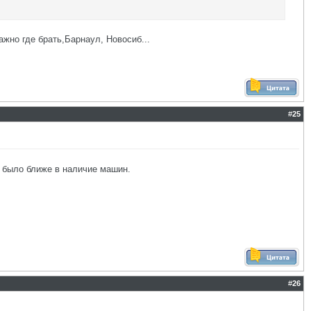
ажно где брать,Барнаул, Новосиб...
#
25
е было ближе в наличие машин.
#
26