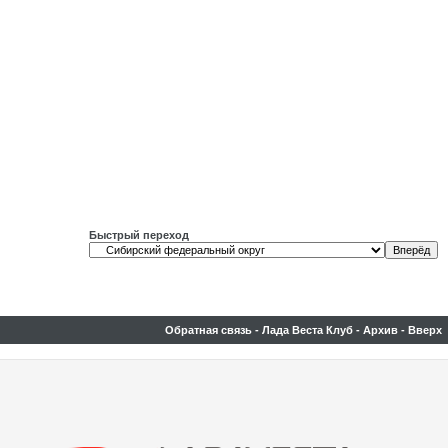
Быстрый переход
Обратная связь
-
Лада Веста Клуб
-
Архив
-
Вверх