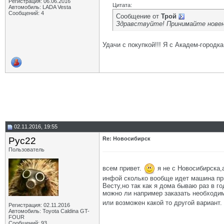
Регистрация: 06.06.2016
Цитата:
Автомобиль: LADA Vesta
Сообщений: 4
Сообщение от
Трой
Здравствуйте! Принимайте новень
Удачи с покупкой!!! Я с Академ-городка
02.11.2016, 19:55
Рус22
Re: Новосибирск
Пользователь
всем привет.
я не с Новосибирска,а
инфой сколько вообще идет машина при 
Весту,но так как я дома бываю раз в го
можно ли например заказать необходим
или возможен какой то другой вариант
Регистрация: 02.11.2016
Автомобиль: Toyota Caldina GT-
FOUR
Сообщений: 93