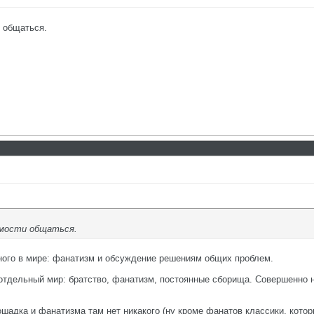
 общаться.
имости общаться.
ного в мире: фанатизм и обсуждение решениям общих проблем.
 отдельный мир: братство, фанатизм, постоянные сборища. Совершенно н
ошадка и фанатизма там нет никакого (ну кроме фанатов классики, кото