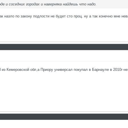
де и соседних городах и наверняка найдешь что надо.
к назло по закону подлости не будет сто проц. ну а так конечно мне нев
Я из Кемеровской обл,а Приору универсал покупал в Барнауле в 2010г-н