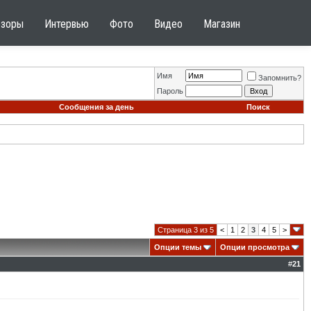
бзоры
Интервью
Фото
Видео
Магазин
Имя
Запомнить?
Пароль
Сообщения за день
Поиск
Страница 3 из 5
<
1
2
3
4
5
>
Опции темы
Опции просмотра
#
21