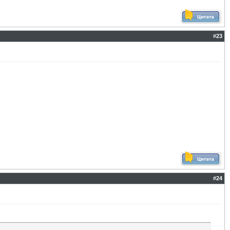
#
23
#
24