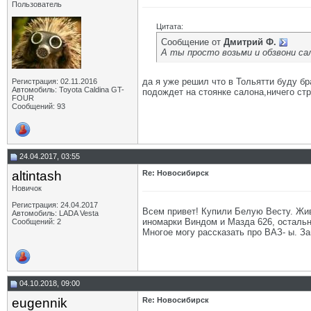
Пользователь
Цитата:
Сообщение от
Дмитрий Ф.
А ты просто возьми и обзвони сал
да я уже решил что в Тольятти буду бр
Регистрация: 02.11.2016
Автомобиль: Toyota Caldina GT-
подождет на стоянке салона,ничего стр
FOUR
Сообщений: 93
24.04.2017, 03:55
altintash
Re: Новосибирск
Новичок
Регистрация: 24.04.2017
Всем привет! Купили Белую Весту. Жив
Автомобиль: LADA Vesta
иномарки Виндом и Мазда 626, остальны
Сообщений: 2
Многое могу рассказать про ВАЗ- ы. За
04.10.2018, 09:00
eugennik
Re: Новосибирск