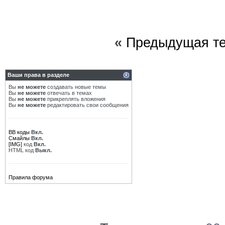
«
Предыдущая т
Ваши права в разделе
Вы
не можете
создавать новые темы
Вы
не можете
отвечать в темах
Вы
не можете
прикреплять вложения
Вы
не можете
редактировать свои сообщения
BB коды
Вкл.
Смайлы
Вкл.
[IMG]
код
Вкл.
HTML код
Выкл.
Правила форума