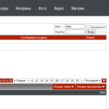
бзоры
Интервью
Фото
Видео
Магазин
Имя
Запомнить?
Пароль
Сообщения за день
Поиск
 16 из 26
«
Первая
<
6
12
13
14
15
16
17
18
19
20
>
Последняя
»
Опции темы
Опции просмотра
#
151