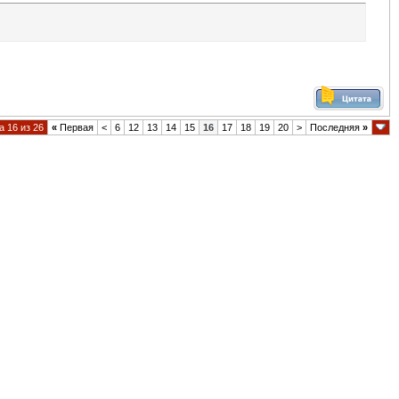
 16 из 26
«
Первая
<
6
12
13
14
15
16
17
18
19
20
>
Последняя
»