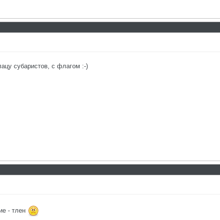
ацу субаристов, с флагом :-)
ие - тлен