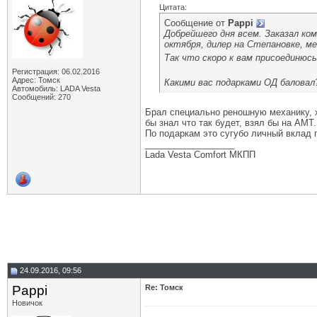
Цитата:
Сообщение от
Pappi
Добрейшего дня всем. Заказал ко
октября, дилер на Степановке, м
Так что скоро к вам присоединюс
Регистрация: 06.02.2016
Адрес: Томск
Какими вас подарками ОД баловал
Автомобиль: LADA Vesta
Сообщений: 270
Брал специально реношную механику, хо
бы знал что так будет, взял бы на АМТ.
По подаркам это сугубо личный вклад п
__________________
Lada Vesta Comfort МКПП
24.09.2016, 09:56
Pappi
Re: Томск
Новичок