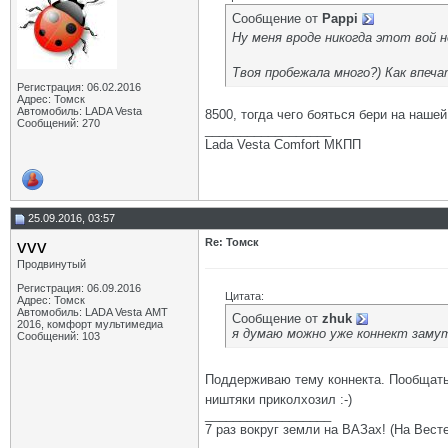
Сообщение от
Pappi
Ну меня вроде никогда этот вой 
Твоя пробежала много?) Как впеч
Регистрация: 06.02.2016
Адрес: Томск
Автомобиль: LADA Vesta
8500, тогда чего бояться бери на нашей
Сообщений: 270
__________________
Lada Vesta Comfort МКПП
25.09.2016, 03:57
vvv
Re: Томск
Продвинутый
Регистрация: 06.09.2016
Цитата:
Адрес: Томск
Автомобиль: LADA Vesta АМТ
Сообщение от
zhuk
2016, комфорт мультимедиа
я думаю можно уже коннект зам
Сообщений: 103
Поддерживаю тему коннекта. Пообщатьс
ништяки приколхозил :-)
__________________
7 раз вокруг земли на ВАЗах! (На Весте