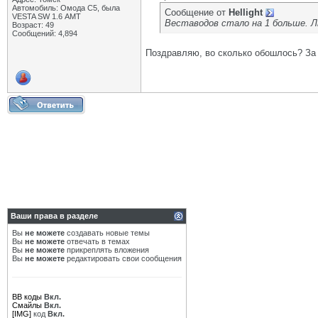
Автомобиль: Омода С5, была
Сообщение от
Hellight
VESTA SW 1.6 АМТ
Веставодов стало на 1 больше. Л
Возраст: 49
Сообщений: 4,894
Поздравляю, во сколько обошлось? За 
Ваши права в разделе
Вы
не можете
создавать новые темы
Вы
не можете
отвечать в темах
Вы
не можете
прикреплять вложения
Вы
не можете
редактировать свои сообщения
BB коды
Вкл.
Смайлы
Вкл.
[IMG]
код
Вкл.