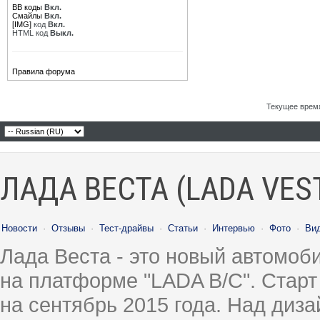
BB коды
Вкл.
Смайлы
Вкл.
[IMG]
код
Вкл.
HTML код
Выкл.
Правила форума
Текущее врем
ЛАДА ВЕСТА (LADA VES
Новости
·
Отзывы
·
Тест-драйвы
·
Статьи
·
Интервью
·
Фото
·
Ви
Лада Веста - это новый автомо
на платформе "LADA B/C". Старт
на сентябрь 2015 года. Над диз