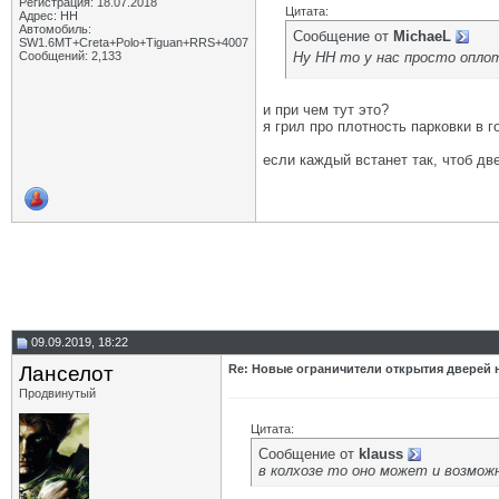
Регистрация: 18.07.2018
Цитата:
Адрес: НН
Автомобиль:
Сообщение от
MichaeL
SW1.6МТ+Creta+Polo+Tiguan+RRS+4007
Ну НН то у нас просто опло
Сообщений: 2,133
и при чем тут это?
я грил про плотность парковки в г
если каждый встанет так, чтоб дв
09.09.2019, 18:22
Ланселот
Re: Новые ограничители открытия дверей н
Продвинутый
Цитата:
Сообщение от
klauss
в колхозе то оно может и возможно