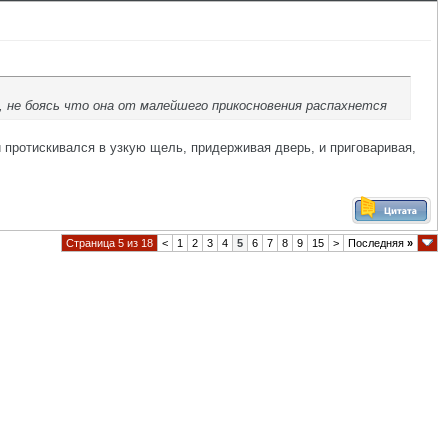
 не боясь что она от малейшего прикосновения распахнется
 и протискивался в узкую щель, придерживая дверь, и приговаривая,
Страница 5 из 18
<
1
2
3
4
5
6
7
8
9
15
>
Последняя
»