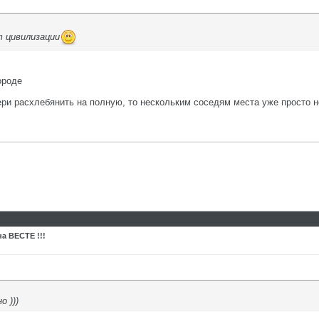
т цивилизации
ороде
ери расхлебянить на полную, то нескольким соседям места уже просто н
а ВЕСТЕ !!!
 )))