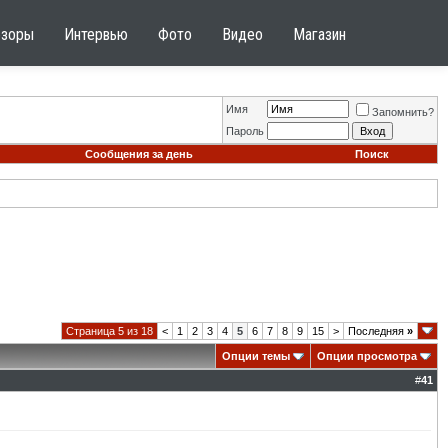
бзоры
Интервью
Фото
Видео
Магазин
Имя
Запомнить?
Пароль
Сообщения за день
Поиск
Страница 5 из 18
<
1
2
3
4
5
6
7
8
9
15
>
Последняя
»
Опции темы
Опции просмотра
#
41