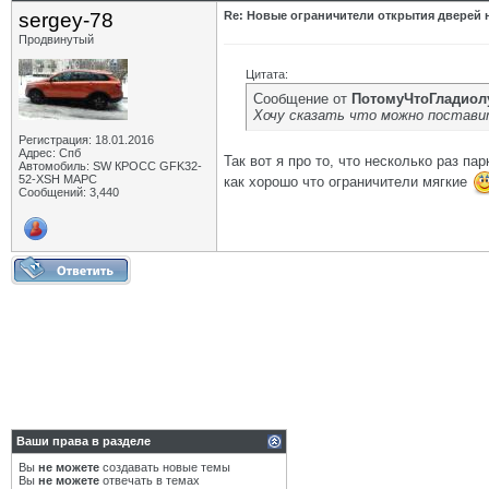
sergey-78
Re: Новые ограничители открытия дверей н
Продвинутый
Цитата:
Сообщение от
ПотомуЧтоГладиол
Хочу сказать что можно поставит
Регистрация: 18.01.2016
Адрес: Спб
Так вот я про то, что несколько раз п
Автомобиль: SW КРОСС GFK32-
52-XSH МАРС
как хорошо что ограничители мягкие
Сообщений: 3,440
Ваши права в разделе
Вы
не можете
создавать новые темы
Вы
не можете
отвечать в темах