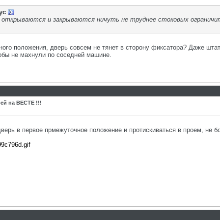
ус
и открываются и закрываются ничуть не труднее стоковых ограничи
ного положения, дверь совсем не тянет в сторону фиксатора? Даже штат
обы не махнули по соседней машине.
ей на ВЕСТЕ !!!
дверь в первое прмежуточное положение и протискиваться в проем, не б
99c796d.gif