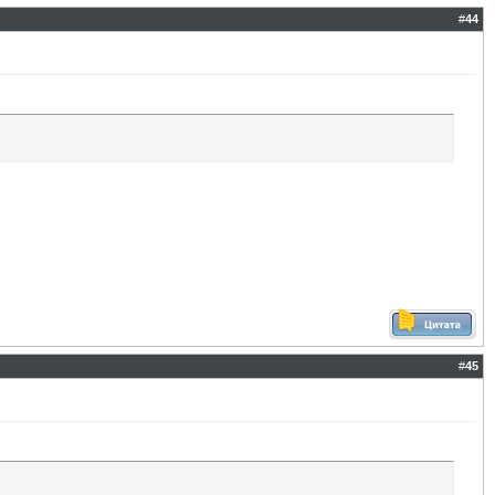
#
44
#
45