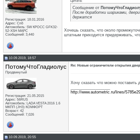
Цитата:
Сообщение от
ПотомуЧтоГладиол
После доработки шариками, двер
держатся
Регистрация: 18.01.2016
Адрес: Спб
Автомобиль: SW КРОСС GFK32-
Хочешь сказать, что около промежуточ
52-XSH МАРС
Сообщений: 3,440
штатным приходится придерживать, чт
10.09.2019, 18:57
ПотомуЧтоГладиолус
Re: Новые ограничители открытия двер
Продвинутый
Хочу сказать что можно поставить 
__________________
http://www.autometric.ru/lines/5785e2
Регистрация: 21.05.2015
Адрес: 56RUS
Автомобиль: LADA VESTA 2016 1.6
МКПП (JH3) КОМФОРТ
Возраст: 42
Сообщений: 7,026
10.09.2019, 20:55