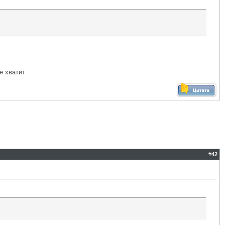
е хватит
#
42