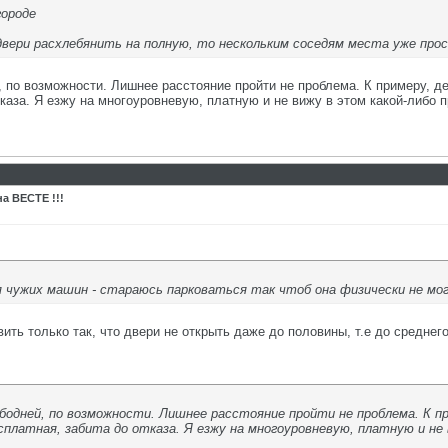
городе
двери расхлебянить на полную, то нескольким соседям места уже про
, по возможности. Лишнее расстояние пройти не проблема. К примеру, д
тказа. Я езжу на многоуровневую, платную и не вижу в этом какой-либо 
а ВЕСТЕ !!!
я чужих машин - стараюсь парковаться так чтоб она физически не м
ить только так, что двери не открыть даже до половины, т.е до среднего
одней, по возможности. Лишнее расстояние пройти не проблема. К пр
платная, забита до отказа. Я езжу на многоуровневую, платную и не 