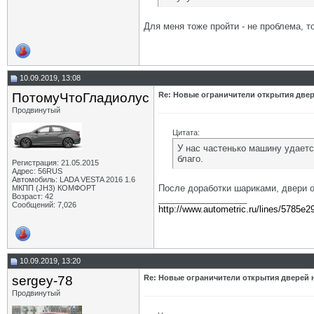
Для меня тоже пройти - не проблема, т
10.09.2019, 13:08
ПотомуЧтоГладиолус
Re: Новые ограничители открытия двер
Продвинутый
Цитата:
У нас частенько машину удается
благо.
Регистрация: 21.05.2015
Адрес: 56RUS
Автомобиль: LADA VESTA 2016 1.6
После доработки шариками, двери 
МКПП (JH3) КОМФОРТ
Возраст: 42
__________________
Сообщений: 7,026
http://www.autometric.ru/lines/5785e2
10.09.2019, 13:20
sergey-78
Re: Новые ограничители открытия дверей н
Продвинутый