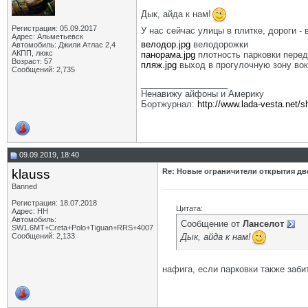
Дык, айда к нам!
Регистрация: 05.09.2017
У нас сейчас улицы в плитке, дороги - в
Адрес: Альметьевск
велодор.jpg
велодорожки
Автомобиль: Джили Атлас 2,4
АКПП, люкс
панорама.jpg
плотность парковки пере
Возраст: 57
пляж.jpg
выход в прогулочную зону вок
Сообщений: 2,735
__________________
Ненавижу айфоны и Америку
Бортжурнал:
http://www.lada-vesta.net/
09.09.2019, 18:40
klauss
Re: Новые ограничители открытия две
Banned
Регистрация: 18.07.2018
Цитата:
Адрес: НН
Автомобиль:
Сообщение от
Ланселот
SW1.6МТ+Creta+Polo+Tiguan+RRS+4007
Дык, айда к нам!
Сообщений: 2,133
нафига, если парковки также забит