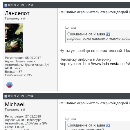
09.09.2019, 21:31
Ланселот
Re: Новые ограничители открытия дверей н
Продвинутый
Цитата:
Сообщение от
klauss
нафига, если парковки также заби
Ну ты уж вообще не внимательный. При
__________________
Регистрация: 05.09.2017
Ненавижу айфоны и Америку
Адрес: Альметьевск
Бортжурнал:
http://www.lada-vesta.net/
Автомобиль: Джили Атлас 2,4
АКПП, люкс
Возраст: 57
Сообщений: 2,735
09.09.2019, 22:04
MichaeL
Re: Новые ограничители открытия дверей н
Продвинутый
Регистрация: 27.02.2019
Цитата:
Адрес: Санкт-Петербург
Автомобиль: LADA Vesta SW
Сообщение от
klauss
Cross 1.8 AMT
и при чем тут это?