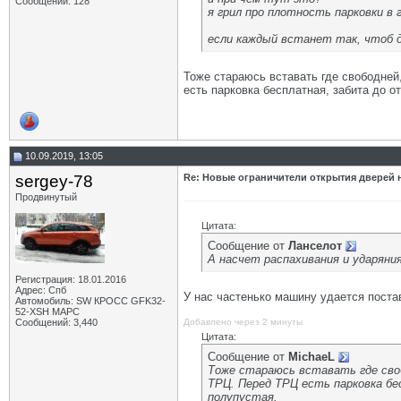
Сообщений: 128
я грил про плотность парковки в 
если каждый встанет так, чтоб 
Тоже стараюсь вставать где свободней
есть парковка бесплатная, забита до о
10.09.2019, 13:05
sergey-78
Re: Новые ограничители открытия дверей н
Продвинутый
Цитата:
Сообщение от
Ланселот
А насчет распахивания и ударяни
Регистрация: 18.01.2016
Адрес: Спб
У нас частенько машину удается постав
Автомобиль: SW КРОСС GFK32-
52-XSH МАРС
Сообщений: 3,440
Добавлено через 2 минуты
Цитата:
Сообщение от
MichaeL
Тоже стараюсь вставать где своб
ТРЦ. Перед ТРЦ есть парковка бес
полупустая.