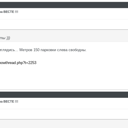
а ВЕСТЕ !!!
ты )))
глядись... Метров 150 парковки слева свободны.
showthread.php?t=2253
а ВЕСТЕ !!!