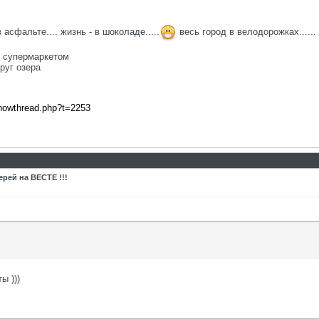
 асфальте.... жизнь - в шоколаде.....
весь город в велодорожках......
д супермаркетом
руг озера
showthread.php?t=2253
рей на ВЕСТЕ !!!
ы )))