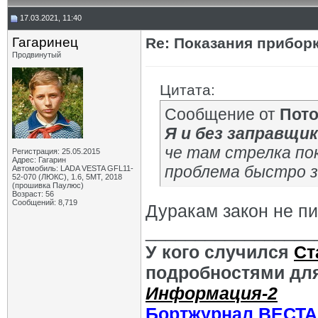
17.03.2021, 11:40
Гагаринец
Re: Показания приборк
Продвинутый
Цитата:
Сообщение от
Пот
Я и без заправщик
че там стрелка пок
Регистрация: 25.05.2015
Адрес: Гагарин
проблема быстро 
Автомобиль: LADA VESTA GFL11-
52-070 (ЛЮКС), 1.6, 5МТ, 2018
(прошивка Паулюс)
Возраст: 56
Сообщений: 8,719
Дуракам закон не п
_________________
У кого случился
Ст
подробностями для
Информация-2
Бортжурнал ВЕСТА