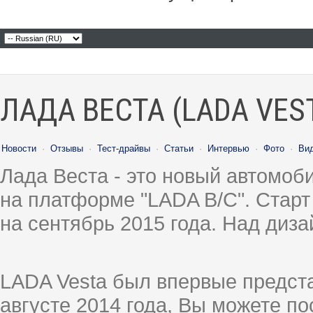
ЛАДА ВЕСТА (LADA VES
Новости
·
Отзывы
·
Тест-драйвы
·
Статьи
·
Интервью
·
Фото
·
Ви
Лада Веста - это новый автомо
на платформе "LADA B/C". Старт
на сентябрь 2015 года. Над диз
LADA Vesta был впервые предст
августе 2014 года, Вы можете п