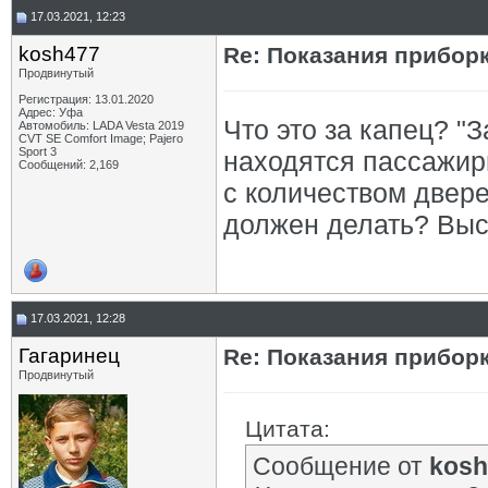
17.03.2021, 12:23
kosh477
Re: Показания приборк
Продвинутый
Регистрация: 13.01.2020
Адрес: Уфа
Что это за капец? "
Автомобиль: LADA Vesta 2019
CVT SE Comfort Image; Pajero
Sport 3
находятся пассажир
Сообщений: 2,169
с количеством двер
должен делать? Вы
17.03.2021, 12:28
Гагаринец
Re: Показания приборк
Продвинутый
Цитата:
Сообщение от
kosh