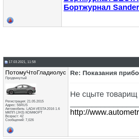
Бортжурнал Sande
17.03.2021, 11:58
ПотомуЧтоГладиолус
Re: Показания прибо
Продвинутый
Не сцыте товарищ 
_______________
Регистрация: 21.05.2015
Адрес: 56RUS
Автомобиль: LADA VESTA 2016 1.6
http://www.autometr
МКПП (JH3) КОМФОРТ
Возраст: 42
Сообщений: 7,026