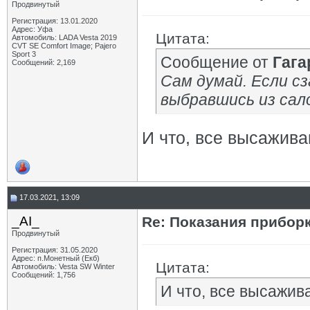
Продвинутый
Регистрация: 13.01.2020
Адрес: Уфа
Цитата:
Автомобиль: LADA Vesta 2019
CVT SE Comfort Image; Pajero
Sport 3
Сообщение от
Гага
Сообщений: 2,169
Сам думай. Если сз
выбравшись из сал
И что, все высажив
17.03.2021, 13:09
_AI_
Re: Показания приборк
Продвинутый
Регистрация: 31.05.2020
Адрес: п.Монетный (Екб)
Цитата:
Автомобиль: Vesta SW Winter
Сообщений: 1,756
И что, все высажив