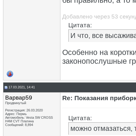
бы правильно, а то 
Добавлено через 53 секу
Цитата:
И что, все высажив
Особенно на коротки
законопослушные г
17.03.2021, 14:41
Варвар59
Re: Показания приборк
Продвинутый
Регистрация: 26.03.2020
Адрес: Пермь
Цитата:
Автомобиль: Vesta SW CROSS
H4M CVT Платина
Сообщений: 8,894
можно отмазаться, 