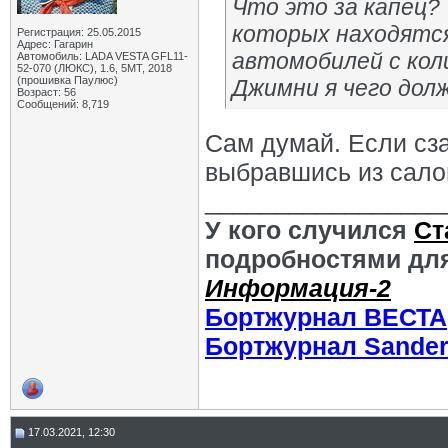
Что это за капец?
которых находятся
Регистрация: 25.05.2015
Адрес: Гагарин
автомобилей с ко
Автомобиль: LADA VESTA GFL11-
52-070 (ЛЮКС), 1.6, 5МТ, 2018
(прошивка Паулюс)
Джимни я чего дол
Возраст: 56
Сообщений: 8,719
Сам думай. Если сзад
выбравшись из сало
_________________
У кого случился
Ст
подробностями для
Информация-2
Бортжурнал ВЕСТА
Бортжурнал Sande
17.03.2021, 12:30