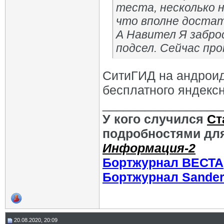
теста, несколько н
что вполне достат
А Навител Я забро
подсел. Сейчас про
СитиГИД на андроид
бесплатного яндекс
_________________
У кого случился
Ст
подробностями для
Информация-2
Бортжурнал ВЕСТА
Бортжурнал Sande
20.08.2020, 20:09