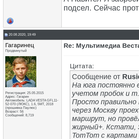
подсел. Сейчас проте
20.08.2020, 19:49
Гагаринец
Re: Мультимедиа Веста
Продвинутый
Цитата:
Сообщение от
Rusi
На юга постоянно 
учетом пробок и т.
Регистрация: 25.05.2015
Адрес: Гагарин
Просто правильно 
Автомобиль: LADA VESTA GFL11-
52-070 (ЛЮКС), 1.6, 5МТ, 2018
(прошивка Паулюс)
через Москву прое
Возраст: 56
Сообщений: 8,719
маршрут, но провёл
жирный+. Кстати, 
TomTom с картами Б