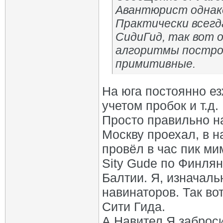
Авантюрист одна
Практически всегда
СидиГид, так вот о
алгоритмы построе
примитивные.
На юга постоянно ез
учетом пробок и т.д.
Просто правильно на
Москву проехал, в н
провёл в час пик ми
Sity Gude по Финля
Балтии. Я, изначаль
навинаторов. Так во
Сити Гида.
А Навител Я заброси