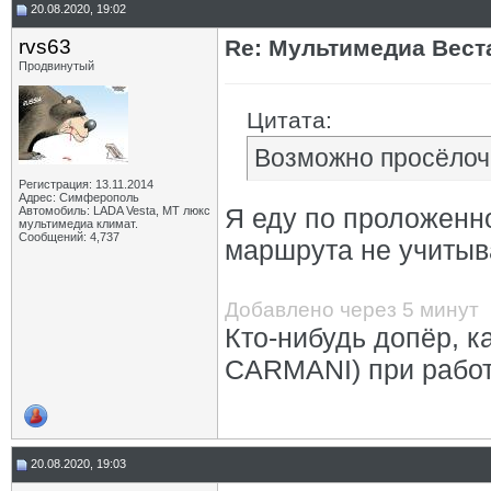
20.08.2020, 19:02
rvs63
Re: Мультимедиа Веста
Продвинутый
Цитата:
Возможно просёлочн
Регистрация: 13.11.2014
Адрес: Симферополь
Я еду по проложенно
Автомобиль: LADA Vesta, МТ люкс
мультимедиа климат.
Сообщений: 4,737
маршрута не учитыв
Добавлено через 5 минут
Кто-нибудь допёр, ка
CARMANI) при рабо
20.08.2020, 19:03