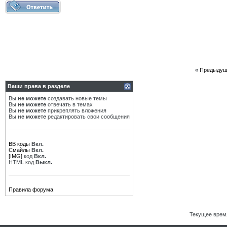
«
Предыдущ
Ваши права в разделе
Вы
не можете
создавать новые темы
Вы
не можете
отвечать в темах
Вы
не можете
прикреплять вложения
Вы
не можете
редактировать свои сообщения
BB коды
Вкл.
Смайлы
Вкл.
[IMG]
код
Вкл.
HTML код
Выкл.
Правила форума
Текущее врем