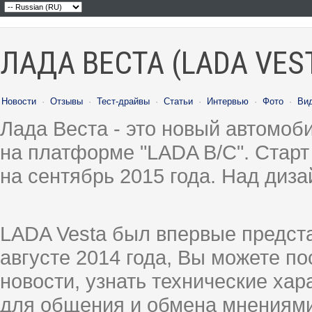
ЛАДА ВЕСТА (LADA VES
Новости
·
Отзывы
·
Тест-драйвы
·
Статьи
·
Интервью
·
Фото
·
Ви
Лада Веста - это новый автомо
на платформе "LADA B/C". Старт
на сентябрь 2015 года. Над диз
LADA Vesta был впервые предст
августе 2014 года, Вы можете п
новости, узнать технические ха
для общения и обмена мнениями