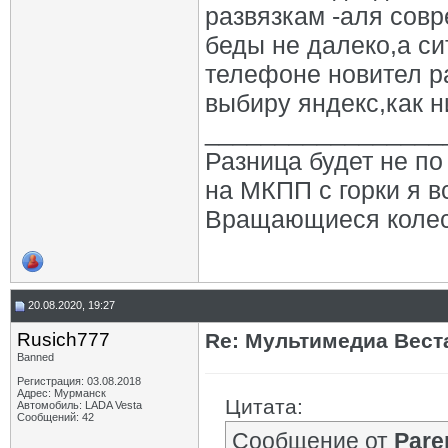
развязкам -аля совр
беды не далеко,а си
телефоне новител ра
выбиру яндекс,как н
_________________
Разница будет не по 
на МКПП с горки я в
Вращающиеся колеса,
20.08.2020, 19:27
Rusich777
Re: Мультимедиа Веста
Banned
Регистрация: 03.08.2018
Адрес: Мурманск
Цитата:
Автомобиль: LADA Vesta
Сообщений: 42
Сообщение от
Pare