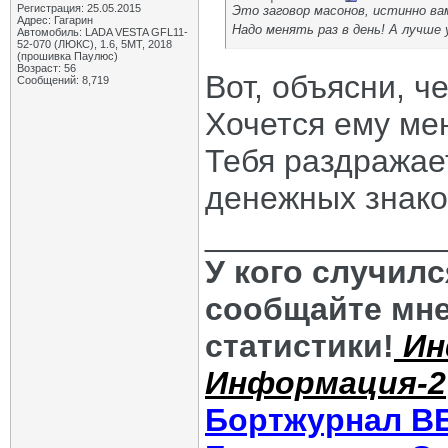
Регистрация: 25.05.2015
Это заговор масонов, истинно ва
Адрес: Гагарин
Надо менять раз в день! А лучше
Автомобиль: LADA VESTA GFL11-
52-070 (ЛЮКС), 1.6, 5МТ, 2018
(прошивка Паулюс)
Возраст: 56
Вот, объясни, ч
Сообщений: 8,719
Хочется ему мен
Тебя раздражае
денежных знак
_____________
У кого случил
сообщайте мне
статистики!
Ин
Информация-2
Бортжурнал В