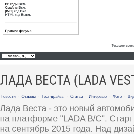
BB коды
Вкл.
Смайлы
Вкл.
[IMG]
код
Вкл.
HTML код
Выкл.
Правила форума
Текущее врем
ЛАДА ВЕСТА (LADA VES
Новости
·
Отзывы
·
Тест-драйвы
·
Статьи
·
Интервью
·
Фото
·
Ви
Лада Веста - это новый автомо
на платформе "LADA B/C". Старт
на сентябрь 2015 года. Над диз