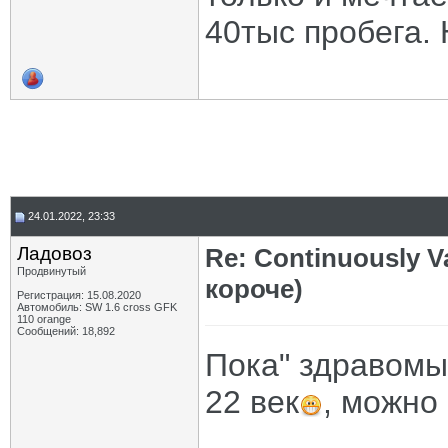
40тыс пробега. 
24.01.2022, 23:33
Ладовоз
Re: Continuously V
Продвинутый
короче)
Регистрация: 15.08.2020
Автомобиль: SW 1.6 cross GFK
110 orange
Сообщений: 18,892
Пока" здравомы
22 век
, можно
_____________