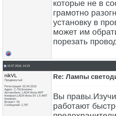
которые не в с
грамотно разогн
установку в про
может им обрат
порезать прово
15.07.2016, 14:23
nikVL
Re: Лампы светод
Продвинутый
Регистрация: 02.04.2016
Адрес: С-Пб,Колпино
Автомобиль: LADA Vesta АМТ
Вы правы.Изучи
Комфорт,LADA Vesta SV 1.6 АМТ
Комфорт
Возраст: 55
работают быстр
Сообщений: 2,787
предохранители