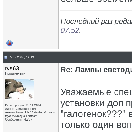
Последний раз реда
07:52
.
15.07.2016, 14:19
rvs63
Re: Лампы светод
Продвинутый
Уважаемые спец
установки доп п
Регистрация: 13.11.2014
Адрес: Симферополь
"галогенок???" 
Автомобиль: LADA Vesta, МТ люкс
мультимедиа климат.
Сообщений: 4,737
только один воп