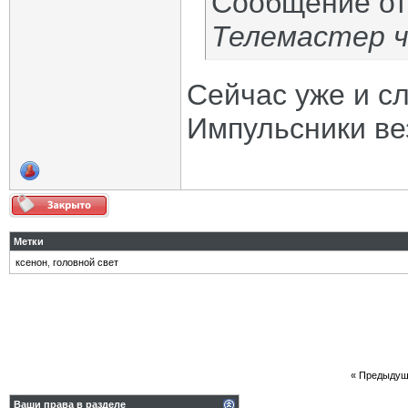
Сообщение о
Телемастер ч
Сейчас уже и сл
Импульсники вез
Метки
ксенон
,
головной свет
«
Предыдущ
Ваши права в разделе