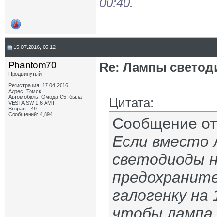
00:40
.
15.07.2016, 05:12
Phantom70
Re: Лампы светод
Продвинутый
Регистрация: 17.04.2016
Адрес: Томск
Автомобиль: Омода С5, была
Цитата:
VESTA SW 1.6 АМТ
Возраст: 49
Сообщений: 4,894
Сообщение о
Если вместо 
светодиоды н
предохранит
галогенку на
чтобы лампа 