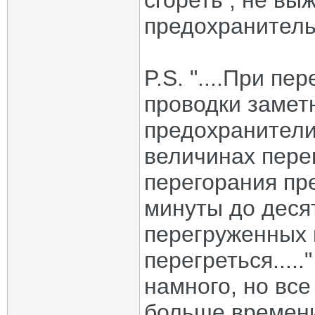
сгореть , не вы
предохранитель
P.S. "....При п
проводки замет
предохранители
величинах перег
перегорания пр
минуты до десят
перегруженных 
перегреться....
намного, но вс
больше времени