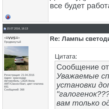
все будет работ
15.07.2016, 16:13
-=vvs=-
Re: Лампы светод
Продвинутый
Цитата:
Сообщение о
Уважаемые сп
Регистрация: 21.04.2016
Адрес: краснодар
Автомобиль: LADA Vesta
установки доп
АМТ/Classic/Start, цвет платина
691
Сообщений: 368
"галогенок???
вам только о