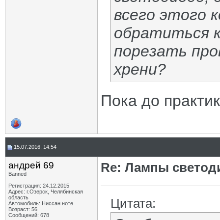
всего этого 
обратиться к
порезать про
хрени?
Пока до практи
15.07.2016, 14:54
андрей 69
Re: Лампы светод
Banned
Регистрация: 24.12.2015
Адрес: г.Озерск, Челябинская
область
Цитата:
Автомобиль: Ниссан ноте
Возраст: 56
Сообщений: 678