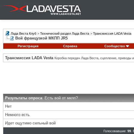
Лада Веста Клуб
>
Технический раздел Лада Веста
>
Трансмиссия LADA Vesta
Вой французкой МКПП JR5
Регистрация
Справка
Сообщество
Трансмиссия LADA Vesta
Коробка передач Лада Веста, сцепление, приводы и 
Результаты опроса
: Есть вой от мкпп?
Нет
Немного есть
Идет ощутимо сильный вой
Голосовавшие:
99
.