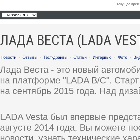
Текущее врем
ЛАДА ВЕСТА (LADA VES
Новости
·
Отзывы
·
Тест-драйвы
·
Статьи
·
Интервью
·
Фото
·
Ви
Лада Веста - это новый автомо
на платформе "LADA B/C". Старт
на сентябрь 2015 года. Над диз
LADA Vesta был впервые предст
августе 2014 года, Вы можете п
новости, узнать технические ха