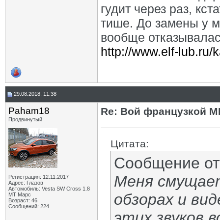
гудит через раз, кс
klauss
Re: Вой французкой МКПП JR5
16.07.2019,
17:44
тише. До замены у м
ELITE
Re: Вой французкой МКПП JR5
29.11.2024,
11:34
Варвар59
Re: Вой французкой МКПП JR5
30.11.2024,
09:52
вообще отказывалас
http://www.elf-lub.ru/
29.08.2018, 11:38
Paham18
Re: Вой французкой М
Продвинутый
Цитата:
Сообщение о
Меня смущает
Регистрация: 12.11.2017
Адрес: Глазов
Автомобиль: Vesta SW Cross 1.8
обзорах и вид
МТ Марс
Возраст: 46
Сообщений: 224
этих звуков 