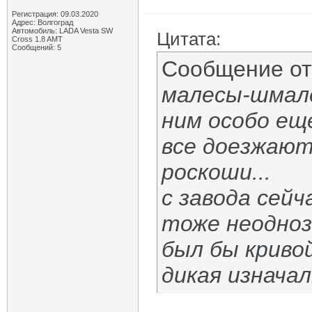
Регистрация: 09.03.2020
Адрес: Волгоград
Автомобиль: LADA Vesta SW
Цитата:
Cross 1.8 AMT
Сообщений: 5
Сообщение о
малесы-шмале
ним особо ещ
все доезжают
роскоши...
с завода сей
тоже неодноз
был бы криво
дикая изначал