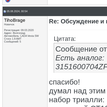
05.08.2024, 00:54
TihoBrage
Re: Обсуждение и
Новичок
Регистрация: 09.03.2020
Адрес: Волгоград
Автомобиль: LADA Vesta SW
Цитата:
Cross 1.8 AMT
Сообщений: 5
Сообщение о
Есть аналог:
3151600704ZFR
спасибо!
думал над этим 
набор триалли: