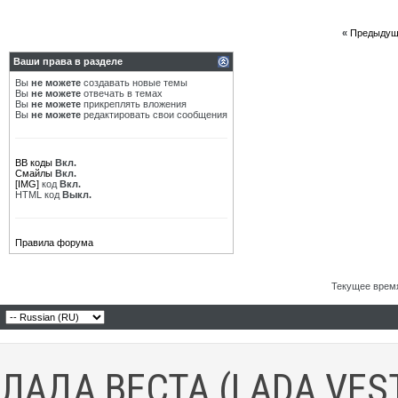
«
Предыдущ
Ваши права в разделе
Вы
не можете
создавать новые темы
Вы
не можете
отвечать в темах
Вы
не можете
прикреплять вложения
Вы
не можете
редактировать свои сообщения
BB коды
Вкл.
Смайлы
Вкл.
[IMG]
код
Вкл.
HTML код
Выкл.
Правила форума
Текущее врем
ЛАДА ВЕСТА (LADA VES