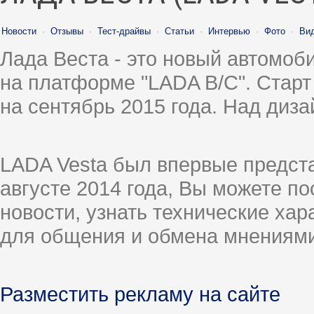
Новости
·
Отзывы
·
Тест-драйвы
·
Статьи
·
Интервью
·
Фото
·
Ви
Лада Веста - это новый автомо
на платформе "LADA B/C". Старт
на сентябрь 2015 года. Над диз
LADA Vesta был впервые предст
августе 2014 года, Вы можете п
новости, узнать технические ха
для общения и обмена мнениями
Разместить рекламу на сайте