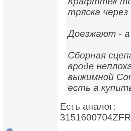
Крафттек тож
тряска через
Доезжают - а
Сборная сцеп
вроде неплох
выжимной Cor
есть а купит
Есть аналог:
3151600704ZFR 