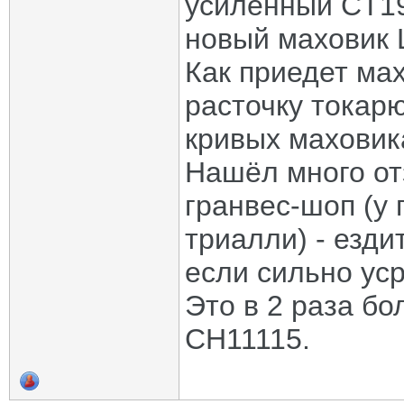
усиленный CT19
новый маховик 
Как приедет мах
расточку токар
кривых маховик
Нашёл много отз
гранвес-шоп (у 
триалли) - езди
если сильно ус
Это в 2 раза б
CH11115.