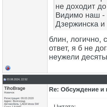
не доходит до
Видимо наш - 
Дзержинска и 
блин, логично,
ответ, я б не до
неужели десяты
03.08.2024, 22:52
TihoBrage
Re: Обсуждение и
Новичок
Регистрация: 09.03.2020
Адрес: Волгоград
Автомобиль: LADA Vesta SW
Цитата:
Cross 1.8 AMT