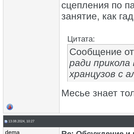
сцепления по п
занятие, как га
Цитата:
Сообщение о
ради прикола
хранцузов с ал
Месье знает тол
13.08.2024, 10:27
dema
Re: Обсуждение и