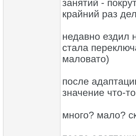
занятий - покр
крайний раз де
недавно ездил н
стала переключ
маловато)
после адаптаци
значение что-то
много? мало? ск