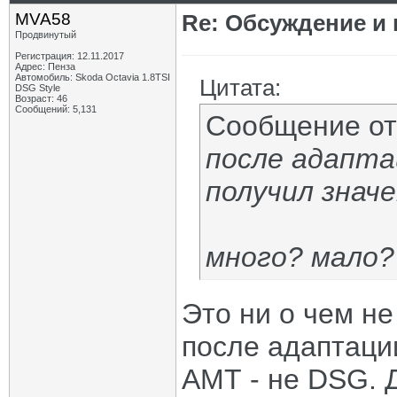
MVA58
Re: Обсуждение и
Продвинутый
Регистрация: 12.11.2017
Адрес: Пенза
Автомобиль: Skoda Octavia 1.8TSI
Цитата:
DSG Style
Возраст: 46
Сообщений: 5,131
Сообщение о
после адапта
получил знач
много? мало? 
Это ни о чем не
после адаптации
АМТ - не DSG. 