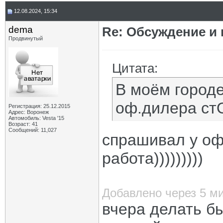
12.08.2024, 15:34
dema
Re: Обсуждение и
Продвинутый
Цитата:
В моём городе
оф.дилера стО
Регистрация: 25.12.2015
Адрес: Воронеж
Автомобиль: Vesta '15
Возраст: 41
Сообщений: 11,027
спрашивал у оф
работа)))))))))
Добавлено через 5 м
вчера делать бы