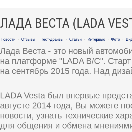
ЛАДА ВЕСТА (LADA VES
Новости
·
Отзывы
·
Тест-драйвы
·
Статьи
·
Интервью
·
Фото
·
Ви
Лада Веста - это новый автомо
на платформе "LADA B/C". Старт
на сентябрь 2015 года. Над диз
LADA Vesta был впервые предст
августе 2014 года, Вы можете п
новости, узнать технические ха
для общения и обмена мнениями