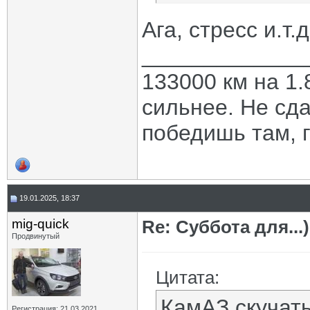
Ага, стресс и.т.
_____________
133000 км на 1.
сильнее. Не сда
победишь там, г
19.01.2025, 18:37
mig-quick
Re: Суббота для...)
Продвинутый
Цитата:
КамАЗ скучать
Регистрация: 21.03.2021