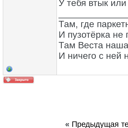
У тебя втык или
_____________
Там, где паркет
И пузотёрка не 
Там Веста наша
И ничего с ней 
«
Предыдущая т