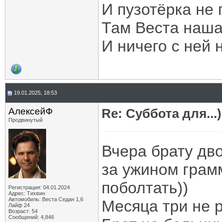
И пузотёрка не 
Там Веста наша
И ничего с ней 
19.01.2025, 18:53
АлексейФ
Re: Суббота для...)
Продвинутый
Вчера брату дв
за ужином грам
поболтать))
Регистрация: 04.01.2024
Адрес: Тихвин
Автомобиль: Веста Седан 1,6
Месяца три не 
Лайф 24
Возраст: 54
Сообщений: 4,846