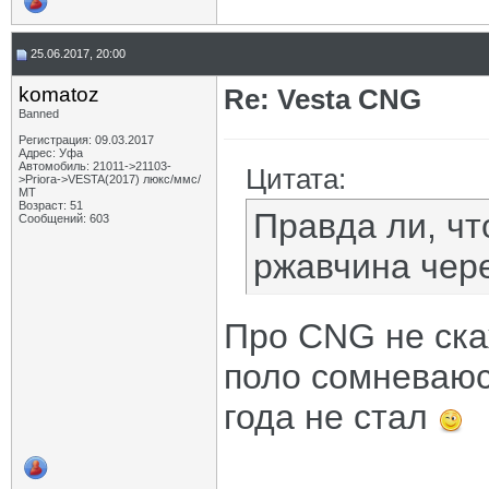
25.06.2017, 20:00
komatoz
Re: Vesta CNG
Banned
Регистрация: 09.03.2017
Адрес: Уфа
Автомобиль: 21011->21103-
Цитата:
>Priora->VESTA(2017) люкс/ммс/
МТ
Возраст: 51
Правда ли, чт
Сообщений: 603
ржавчина чере
Про CNG не скаж
поло сомневаюс
года не стал