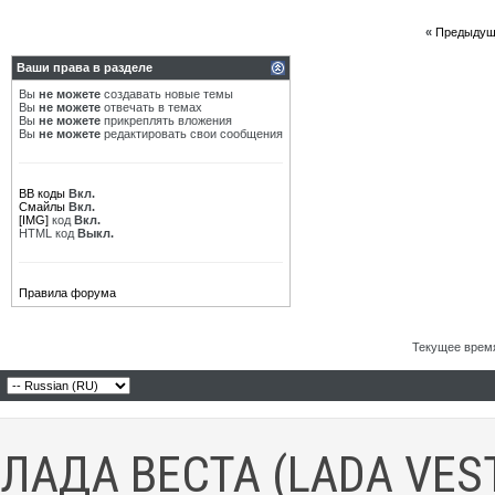
«
Предыдущ
Ваши права в разделе
Вы
не можете
создавать новые темы
Вы
не можете
отвечать в темах
Вы
не можете
прикреплять вложения
Вы
не можете
редактировать свои сообщения
BB коды
Вкл.
Смайлы
Вкл.
[IMG]
код
Вкл.
HTML код
Выкл.
Правила форума
Текущее врем
ЛАДА ВЕСТА (LADA VES