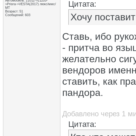
Автомобиль: 21011->21103-
Цитата:
>Priora->VESTA(2017) люкс/ммс/
МТ
Возраст: 51
Хочу поставит
Сообщений: 603
Ставь, ибо рук
- притча во язы
желательно сиг
вендоров именн
ставить, как пр
пандора.
Добавлено через 1 м
Цитата: