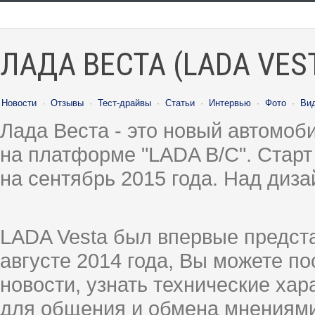
ЛАДА ВЕСТА (LADA VES
Новости
·
Отзывы
·
Тест-драйвы
·
Статьи
·
Интервью
·
Фото
·
Ви
Лада Веста - это новый автомо
на платформе "LADA B/C". Старт
на сентябрь 2015 года. Над диз
LADA Vesta был впервые предст
августе 2014 года, Вы можете п
новости, узнать технические ха
для общения и обмена мнениями