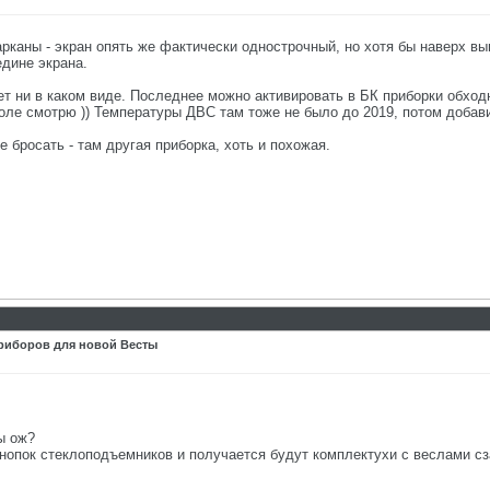
рканы - экран опять же фактически однострочный, но хотя бы наверх вы
дине экрана.
т ни в каком виде. Последнее можно активировать в БК приборки обход
толе смотрю )) Температуры ДВС там тоже не было до 2019, потом добав
е бросать - там другая приборка, хоть и похожая.
риборов для новой Весты
ы ож?
нопок стеклоподъемников и получается будут комплектухи с веслами сз