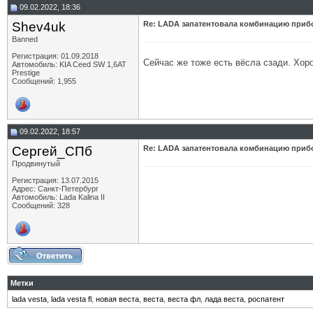
09.02.2022, 18:36
Shev4uk
Re: LADA запатентовала комбинацию приб
Banned
Регистрация: 01.09.2018
Сейчас же тоже есть вёсла сзади. Хоро
Автомобиль: KIA Ceed SW 1,6AT
Prestige
Сообщений: 1,955
09.02.2022, 18:57
Сергей_СПб
Re: LADA запатентовала комбинацию приб
Продвинутый
Регистрация: 13.07.2015
Адрес: Санкт-Петербург
Автомобиль: Lada Kalina II
Сообщений: 328
Метки
lada vesta
,
lada vesta fl
,
новая веста
,
веста
,
веста фл
,
лада веста
,
роспатент