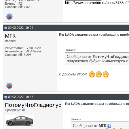
МКПП (JH3) КОМФОРТ
http://www.autometric.ru/lines/5785e2
Возраст: 42
Сообщений: 7,026
09.02.2022, 19:04
МГК
Re: LADA запатентовала комбинацию приб
Banned
Регистрация: 17.08.2020
Цитата:
Автомобиль: LADA Vesta
Сообщений: 8,298
Сообщение от
ПотомуЧтоГладиол
получается будут комплектухи с 
с добрым утром
09.02.2022, 19:47
ПотомуЧтоГладиолус
Re: LADA запатентовала комбинацию п
Продвинутый
Цитата:
Сообщение от
МГК