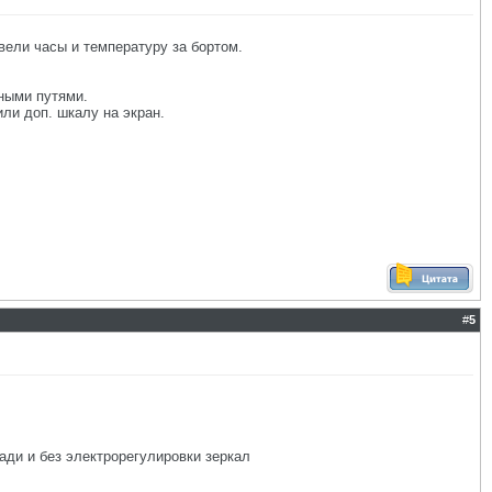
вели часы и температуру за бортом.
ными путями.
или доп. шкалу на экран.
#
5
ади и без электрорегулировки зеркал