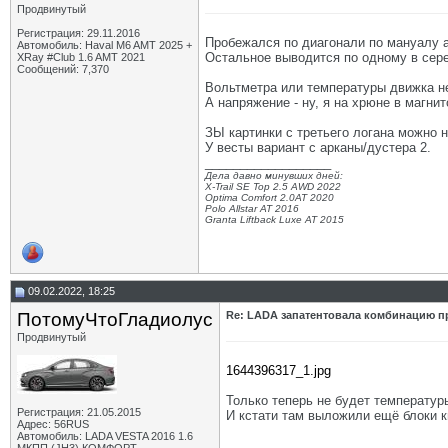
OFA
Re: LADA запатентовала...
16.04.2025,
03:56
Продвинутый
Регистрация: 29.11.2016
Пробежался по диагонали по мануалу а
Автомобиль: Haval M6 AMT 2025 +
Остальное выводится по одному в сере
XRay #Club 1.6 AMT 2021
Сообщений: 7,370
Вольтметра или температуры движка не
А напряжение - ну, я на хрюне в магни
ЗЫ картинки с третьего логана можно н
У весты вариант с арканы/дустера 2.
__________________
Дела давно минувших дней:
X-Trail SE Top 2.5 AWD 2022
Optima Comfort 2.0AT 2020
Polo Allstar AT 2016
Granta Liftback Luxe AT 2015
09.02.2022, 18:25
ПотомуЧтоГладиолус
Re: LADA запатентовала комбинацию п
Продвинутый
1644396317_1.jpg
Только теперь не будет температур
Регистрация: 21.05.2015
И кстати там выложили ещё блоки к
Адрес: 56RUS
Автомобиль: LADA VESTA 2016 1.6
__________________