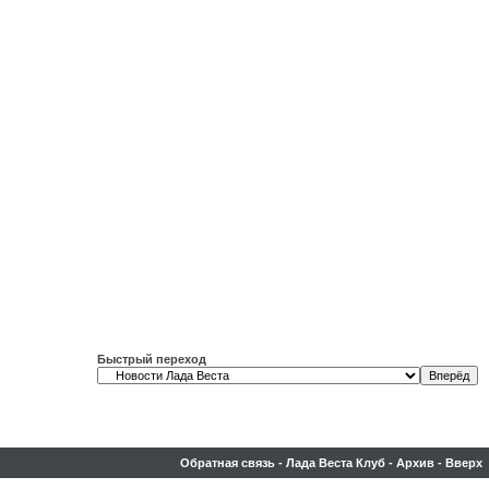
Быстрый переход
Обратная связь
-
Лада Веста Клуб
-
Архив
-
Вверх