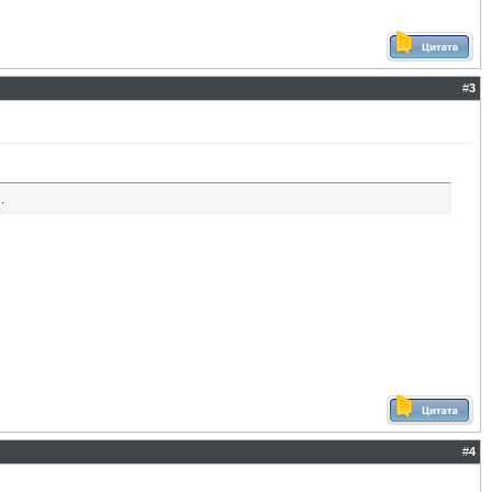
#
3
…
#
4