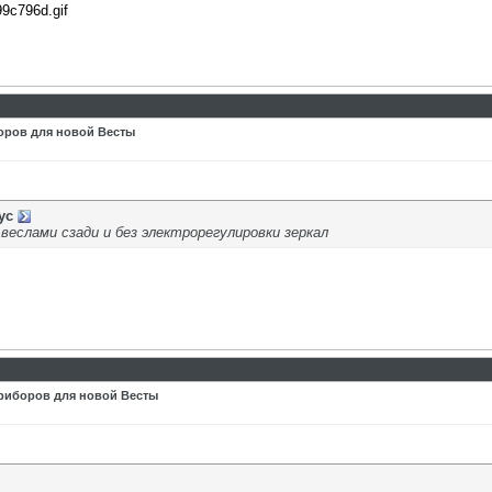
99c796d.gif
оров для новой Весты
ус
веслами сзади и без электрорегулировки зеркал
риборов для новой Весты