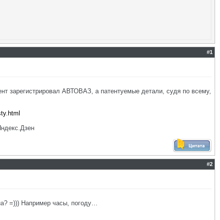
#
1
ент зарегистрировал АВТОВАЗ, а патентуемые детали, судя по всему,
sty.html
Яндекс.Дзен
#
2
на? =))) Например часы, погоду…