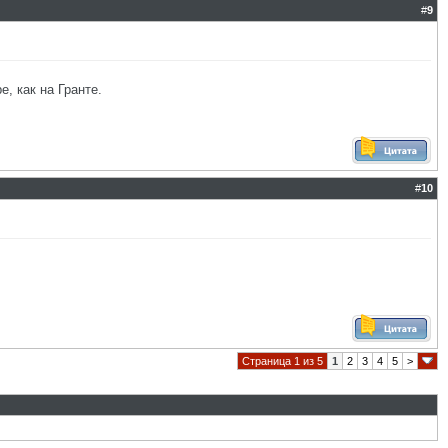
#
9
, как на Гранте.
#
10
Страница 1 из 5
1
2
3
4
5
>