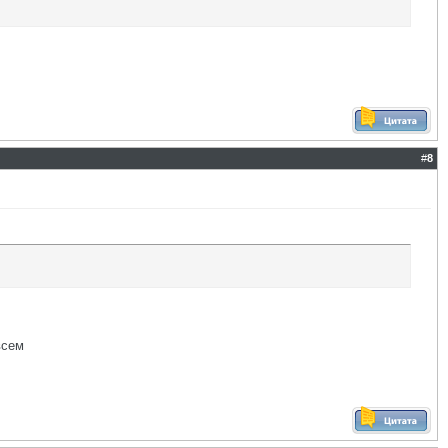
#
8
всем