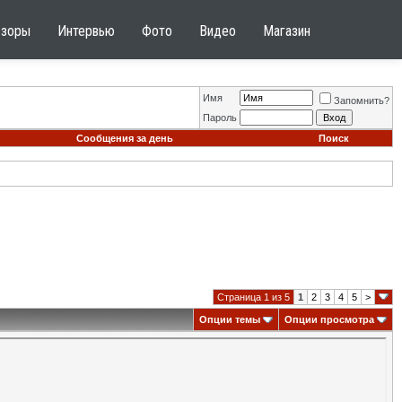
бзоры
Интервью
Фото
Видео
Магазин
Имя
Запомнить?
Пароль
Сообщения за день
Поиск
Страница 1 из 5
1
2
3
4
5
>
Опции темы
Опции просмотра