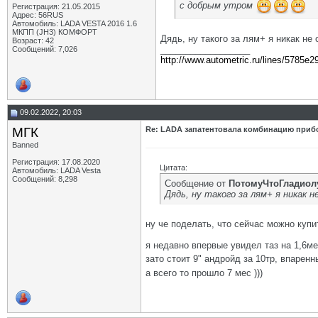
с добрым утром
Регистрация: 21.05.2015
Адрес: 56RUS
Автомобиль: LADA VESTA 2016 1.6
МКПП (JH3) КОМФОРТ
Дядь, ну такого за лям+ я никак не
Возраст: 42
__________________
Сообщений: 7,026
http://www.autometric.ru/lines/5785e2
09.02.2022, 20:03
МГК
Re: LADA запатентовала комбинацию приб
Banned
Регистрация: 17.08.2020
Цитата:
Автомобиль: LADA Vesta
Сообщений: 8,298
Сообщение от
ПотомуЧтоГладиол
Дядь, ну такого за лям+ я никак н
ну че поделать, что сейчас можно купи
я недавно впервые увидел таз на 1,6ме
зато стоит 9" андройд за 10тр, впаренн
а всего то прошло 7 мес )))