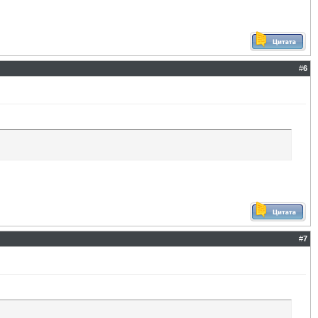
#
6
#
7