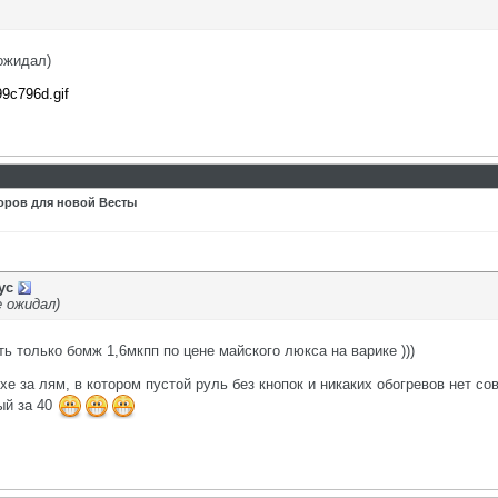
 ожидал)
99c796d.gif
оров для новой Весты
ус
е ожидал)
ть только бомж 1,6мкпп по цене майского люкса на варике )))
хе за лям, в котором пустой руль без кнопок и никаких обогревов нет со
ый за 40