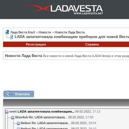
Лада Веста Клуб
>
Новости
>
Новости Лада Веста
LADA запатентовала комбинацию приборов для новой Вест
Регистрация
Справка
Новости Лада Веста
Все новости о новой Лада Веста (LADA Vesta) в этом разд
svett
LADA запатентовала комбинацию...
09.02.2022,
17:13
Shev4uk
Re: LADA запатентовала...
09.02.2022,
17:50
Neibot
Re: LADA запатентовала...
09.02.2022,
18:54
Neibot
Re: LADA запатентовала...
09.02.2022,
19:10