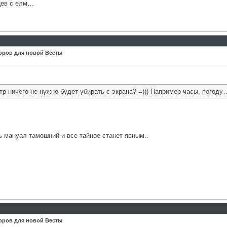
цев с елм…
оров для новой Весты
р ничего не нужно будет убирать с экрана? =))) Например часы, погоду
ь мануал тамошний и все тайное станет явным..
оров для новой Весты