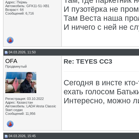
Там, где паркетник 
Адрес: Пермь
Автомобиль: GFK11-51-ХВ1
И пузотёрка не пром
Возраст: 64
Сообщений: 6,716
Там Веста наша про
И ничего с ней не сл
04.03.2026, 11:50
OFA
Re: TEYES CC3
Продвинутый
Сегодня в инсте кто
ехать голосом Батьки
Интересно, можно л
Регистрация: 03.10.2022
Адрес: Казахстан
Автомобиль: LADA Vesta Classic
Start седан
Сообщений: 11,956
04.03.2026, 15:45