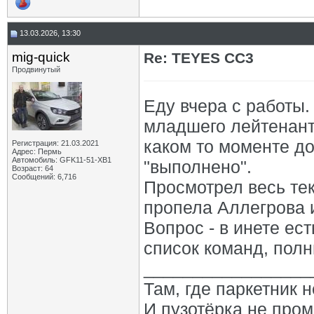
13.03.2026, 13:30
mig-quick
Re: TEYES CC3
Продвинутый
Еду вчера с работы.
младшего лейтенант
каком то моменте до
Регистрация: 21.03.2021
Адрес: Пермь
Автомобиль: GFK11-51-ХВ1
"выполнено".
Возраст: 64
Сообщений: 6,716
Просмотрел весь тек
пропела Аллегрова и
Вопрос - в инете ест
список команд, пол
_________________
Там, где паркетник 
И пузотёрка не пром