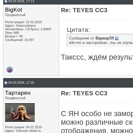
04.03.2026, 17:13
BigKot
Re: TEYES CC3
Продвинутый
Регистрация: 22.02.2016
Адрес: Новосибирск
Цитата:
Автомобиль: СВ Кросс 1.8АМТ
Люкс ММ
Возраст: 48
Сообщение от
Варвар59
Сообщений: 10,097
где-то в настройках. ты не глуп
Такссс, ждём результ
04.03.2026, 17:25
Тартарен
Re: TEYES CC3
Продвинутый
С ЯН особо не замор
можно различные ск
Регистрация: 04.01.2019
отображения, можно 
Адрес: Омская область