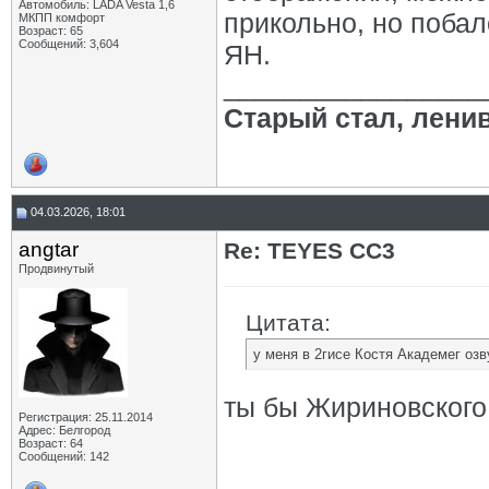
Автомобиль: LADA Vesta 1,6
прикольно, но побал
МКПП комфорт
Возраст: 65
Сообщений: 3,604
ЯН.
_________________
Старый стал, лени
04.03.2026, 18:01
angtar
Re: TEYES CC3
Продвинутый
Цитата:
у меня в 2гисе Костя Академег оз
ты бы Жириновского 
Регистрация: 25.11.2014
Адрес: Белгород
Возраст: 64
Сообщений: 142