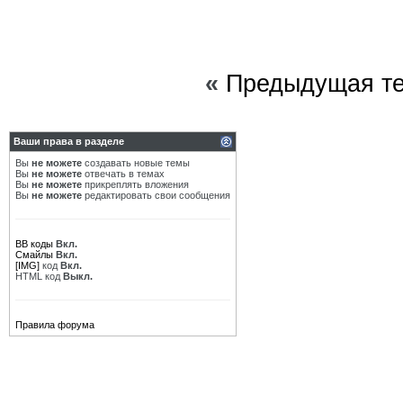
«
Предыдущая т
Ваши права в разделе
Вы
не можете
создавать новые темы
Вы
не можете
отвечать в темах
Вы
не можете
прикреплять вложения
Вы
не можете
редактировать свои сообщения
BB коды
Вкл.
Смайлы
Вкл.
[IMG]
код
Вкл.
HTML код
Выкл.
Правила форума