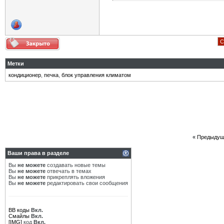
С
Метки
кондиционер
,
печка
,
блок управления климатом
«
Предыдущ
Ваши права в разделе
Вы
не можете
создавать новые темы
Вы
не можете
отвечать в темах
Вы
не можете
прикреплять вложения
Вы
не можете
редактировать свои сообщения
BB коды
Вкл.
Смайлы
Вкл.
[IMG]
код
Вкл.