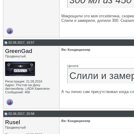
300 мл из 450
Микрощели это моя отсебятина, скорее
Слили и замерили, долили 300. Сказал
02.06.2017, 19:57
GrееnGad
Re: Кондиционер
Продвинутый
Цитата:
Слили и заме
Регистрация: 21.09.2016
Адрес: Ростов-на-Дону
Автомобиль: LADA Хамелеон
А ты лично сам присутствовал когда с
Сообщений: 468
02.06.2017, 20:58
Rusel
Re: Кондиционер
Продвинутый