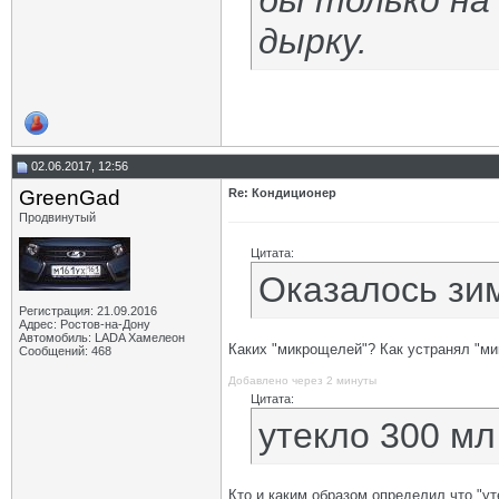
бы только на
дырку.
02.06.2017, 12:56
GrееnGad
Re: Кондиционер
Продвинутый
Цитата:
Оказалось зи
Регистрация: 21.09.2016
Адрес: Ростов-на-Дону
Автомобиль: LADA Хамелеон
Каких "микрощелей"? Как устранял "м
Сообщений: 468
Добавлено через 2 минуты
Цитата:
утекло 300 мл
Кто и каким образом определил что "ут