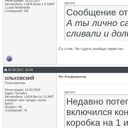
Регистрация: 18.03.2017
Цитата:
Автомобиль: LADA Vesta 1.8 5АМТ
/ Luxe/ Multimedia
Сообщение о
Сообщений: 156
А ты лично с
сливали и дол
Со слов. Но гудеть вообще перестал.
02.06.2017, 22:34
ольховский
Re: Кондиционер
Пользователь
Регистрация: 14.03.2016
Цитата:
Адрес: Батайск
Автомобиль: LADA Веста 1,6 АМТ
Недавно потеп
комфорт ммс-продал, купил
Крету
Возраст: 46
включился кон
Сообщений: 74
коробка на 1 