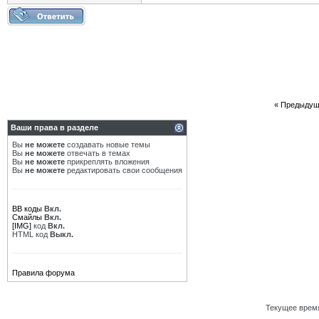
«
Предыдущ
Ваши права в разделе
Вы
не можете
создавать новые темы
Вы
не можете
отвечать в темах
Вы
не можете
прикреплять вложения
Вы
не можете
редактировать свои сообщения
BB коды
Вкл.
Смайлы
Вкл.
[IMG]
код
Вкл.
HTML код
Выкл.
Правила форума
Текущее врем