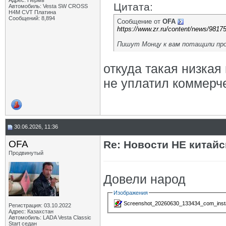
Адрес: Пермь
Цитата:
Автомобиль: Vesta SW CROSS
H4M CVT Платина
Сообщений: 8,894
Сообщение от
OFA
https://www.zr.ru/content/news/98175
Пишут Монцу к вам потащили прод
откуда такая низкая
не уплатил коммерч
30.06.2026, 11:36
OFA
Re: Новости НЕ китайс
Продвинутый
Довели народ
Изображения
Screenshot_20260630_133434_com_instag
Регистрация: 03.10.2022
Адрес: Казахстан
Автомобиль: LADA Vesta Classic
Start седан