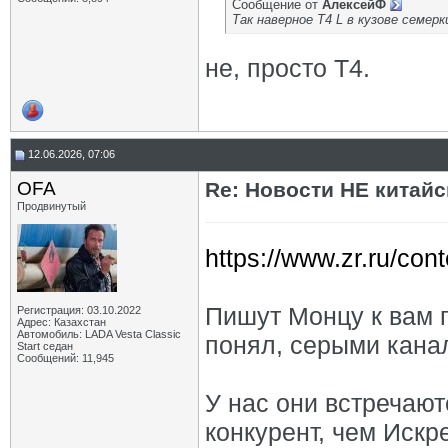
Сообщение от
АлексейФ
Так наверное Т4 L в кузове семер
не, просто Т4.
12.06.2026, 07:06
OFA
Re: Новости НЕ китайс
Продвинутый
https://www.zr.ru/con
Пишут Монцу к вам 
Регистрация: 03.10.2022
Адрес: Казахстан
Автомобиль: LADA Vesta Classic
понял, серыми кана
Start седан
Сообщений: 11,945
У нас они встречают
конкурент, чем Искре