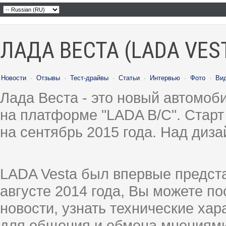
ЛАДА ВЕСТА (LADA VES
Новости
·
Отзывы
·
Тест-драйвы
·
Статьи
·
Интервью
·
Фото
·
Ви
Лада Веста - это новый автомо
на платформе "LADA B/C". Старт
на сентябрь 2015 года. Над диз
LADA Vesta был впервые предст
августе 2014 года, Вы можете п
новости, узнать технические ха
для общения и обмена мнениями