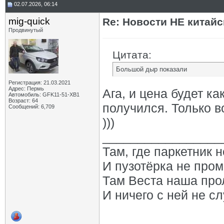
02.07.2026, 06:14
mig-quick
Re: Новости НЕ китайс
Продвинутый
Цитата:
Большой дыр показали
Регистрация: 21.03.2021
Адрес: Пермь
Ага, и цена будет ка
Автомобиль: GFK11-51-ХВ1
Возраст: 64
получился. Только в
Сообщений: 6,709
)))
_________________
Там, где паркетник 
И пузотёрка не пром
Там Веста наша про
И ничего с ней не сл