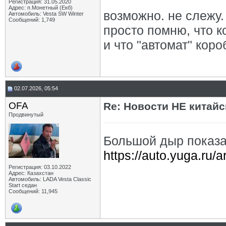
Регистрация: 31.05.2020
Адрес: п.Монетный (Екб)
возможно. не слежу.
Автомобиль: Vesta SW Winter
Сообщений: 1,749
просто помню, что 
и что "автомат" кор
02.07.2026, 05:54
OFA
Re: Новости НЕ китайс
Продвинутый
Большой дыр показ
https://auto.yuga.ru/a
Регистрация: 03.10.2022
Адрес: Казахстан
Автомобиль: LADA Vesta Classic
Start седан
Сообщений: 11,945