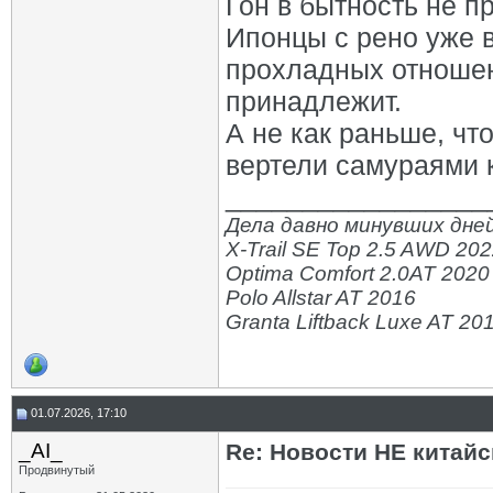
Гон в бытность не п
Ипонцы с рено уже 
прохладных отношени
принадлежит.
А не как раньше, чт
вертели самураями к
_________________
Дела давно минувших дней
X-Trail SE Top 2.5 AWD 20
Optima Comfort 2.0AT 2020
Polo Allstar AT 2016
Granta Liftback Luxe AT 20
01.07.2026, 17:10
_AI_
Re: Новости НЕ китайс
Продвинутый