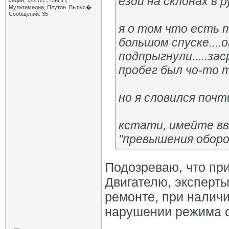
езди на склонах в 
седан, 122 л.с., МКПП,
Мультимедиа, Плутон. Выпус�
Сообщений: 35
я о том что есть т
большом спуске....
подпрыгнули.....за
пробег был чо-то 
но я словился почт
кстати, имейте вв
"превышения оборот
Подозреваю, что при
Двигателю, эксперты
ремонте, при налич
нарушении режима о