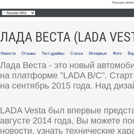
Текущее врем
ЛАДА ВЕСТА (LADA VES
Новости
·
Отзывы
·
Тест-драйвы
·
Статьи
·
Интервью
·
Фото
·
Ви
Лада Веста - это новый автомо
на платформе "LADA B/C". Старт
на сентябрь 2015 года. Над диз
LADA Vesta был впервые предст
августе 2014 года, Вы можете п
новости, узнать технические ха