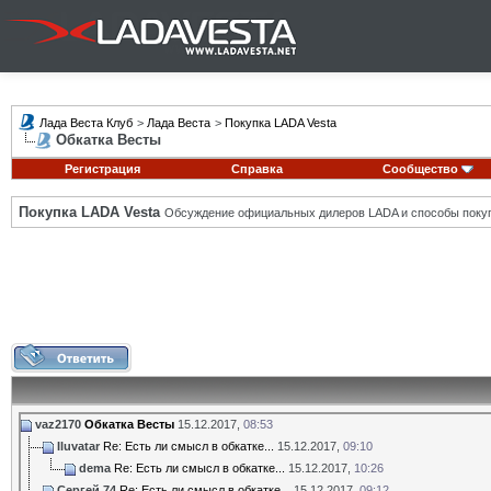
Лада Веста Клуб
>
Лада Веста
>
Покупка LADA Vesta
Обкатка Весты
Регистрация
Справка
Сообщество
Покупка LADA Vesta
Обсуждение официальных дилеров LADA и способы покуп
vaz2170
Обкатка Весты
15.12.2017,
08:53
Iluvatar
Re: Есть ли смысл в обкатке...
15.12.2017,
09:10
dema
Re: Есть ли смысл в обкатке...
15.12.2017,
10:26
Сергей 74
Re: Есть ли смысл в обкатке...
15.12.2017,
09:12