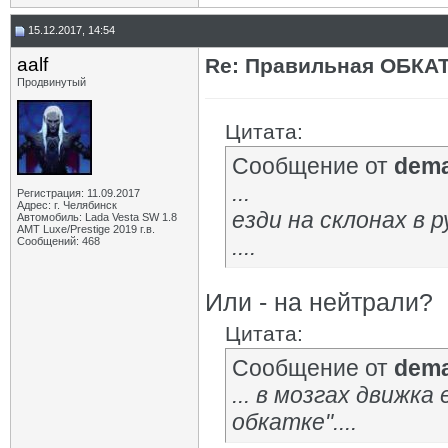
VST
Re: Обкатка Весты
21.05.2025,
12:03
Bordgia
Re: Обкатка Весты
21.05.2025,
12:12
15.12.2017, 14:54
VST
Re: Обкатка Весты
21.05.2025,
12:44
aalf
Re: Правильная ОБКА
АлексейФ
Re: Обкатка Весты
21.05.2025,
12:17
Продвинутый
Цитата:
Сообщение от
dem
...
Регистрация: 11.09.2017
Адрес: г. Челябинск
езди на склонах в 
Автомобиль: Lada Vesta SW 1.8
АМТ Luxe/Prestige 2019 г.в.
....
Сообщений: 468
Или - на нейтрали?
Цитата:
Сообщение от
dem
... в мозгах движк
обкатке"....