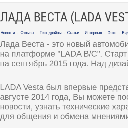
ЛАДА ВЕСТА (LADA VES
Новости
·
Отзывы
·
Тест-драйвы
·
Статьи
·
Интервью
·
Фото
·
Ви
Лада Веста - это новый автомо
на платформе "LADA B/C". Старт
на сентябрь 2015 года. Над диз
LADA Vesta был впервые предст
августе 2014 года, Вы можете п
новости, узнать технические ха
для общения и обмена мнениями