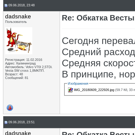
09.06.2018, 23:48
dadsnake
Re: Обкатка Весты
Пользователь
Сегодня перева
Средний расход 
Средняя скорост
Регистрация: 11.02.2016
Адрес: Калининград
Автомобиль: Volvo V70I 2,5TDi.
Vesta SW cross 1,8MKПП.
В принципе, но
Возраст: 48
Сообщений: 81
Изображения
IMG_20180609_222926.jpg
(59.7 Кб, 33
09.06.2018, 23:51
dadsnake
Re: Обкатка Весты