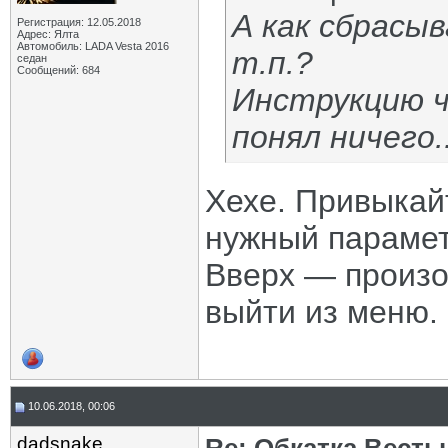
А как сбрасы
Регистрация: 12.05.2018
Адрес: Ялта
Автомобиль: LADA Vesta 2016
т.п.?
седан
Сообщений: 684
Инструкцию ч
понял ничего..
Хехе. Привыкай
нужный парамет
Вверх — произо
выйти из меню.
10.06.2018, 00:06
dadsnake