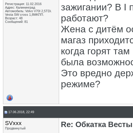
зажигании? В I 
Регистрация: 11.02.2016
Адрес: Калининград
Автомобиль: Volvo V70I 2,5TDi.
Vesta SW cross 1,8MKПП.
работают?
Возраст: 48
Сообщений: 81
Жена с дитём о
магаз приходит
когда горят там
была возможност
Это вредно держ
режиме?
17.06.2018, 22:49
SVxxx
Re: Обкатка Весты
Продвинутый