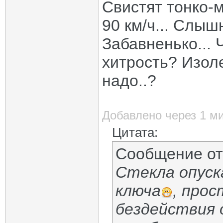
Свистят тонко-
90 км/ч... Слыш
Забавненько... 
хитрость? Изоле
надо..?
Добавлено через 1 м
Цитата:
Сообщение о
Стекла опуск
ключа
, про
бездействия 