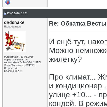
17.06.2018, 22:51
dadsnake
Re: Обкатка Весты
Пользователь
И ещё тут, нако
Можно немножко
жилетку?
Регистрация: 11.02.2016
Адрес: Калининград
Автомобиль: Volvo V70I 2,5TDi.
Vesta SW cross 1,8MKПП.
Возраст: 48
Сообщений: 81
Про климат... Ж
и кондиционер..
улице +10... - 
кондей. В режи