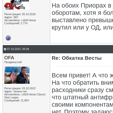
На обоих Приорах в
оборотам, хотя я бо
Регистрация: 05.10.2016
Адрес: МО
выставлено превышен
Автомобиль: LADA Vesta
Сообщений: 2,774
крутил или у ОД, или
07.10.2022, 06:28
OFA
Re: Обкатка Весты
Продвинутый
Всем привет! А что 
На что обратить вни
расходники сразу с
Регистрация: 03.10.2022
Адрес: Казахстан
Автомобиль: LADA Vesta Classic
что штатный антифр
Start седан
Сообщений: 11,954
своими компонентам
нет. Поэтому задаю