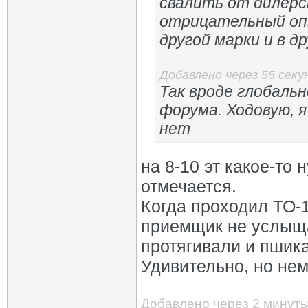
свалить от дилерс
отрицательный оп
другой марки и в д
Добавлено через 55 секу
Так вроде глобаль
форума. Ходовую, 
нет
на 8-10 эт какое-то
отмечается.
Когда проходил ТО-1
приемщик не услыщал
протягивали и пшика
Удивительно, но нем
Добавлено через 2 минут