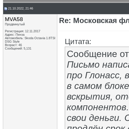
21.10.2022, 21:46
MVA58
Re: Московская фл
Продвинутый
Регистрация: 12.11.2017
Адрес: Пенза
Автомобиль: Skoda Octavia 1.8TSI
Цитата:
DSG Style
Возраст: 46
Сообщений: 5,131
Сообщение о
Письмо напис
про Глонасс, 
в самом блоке
вскрытия, от
компонентов.
свои деньги.
продлён срок 