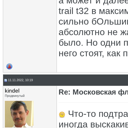
а может и далее
trail t32 в макс
сильно бОльшим
абсолютно не жа
было. Но одни 
него стоят, как
11.11.2022, 10:19
kindel
Re: Московская фл
Продвинутый
Что-то подтра
иногда выскакив