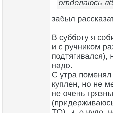
отделаюсь лё
забыл рассказа
В субботу я соб
и с ручником р
подтягивался), 
надо.
С утра поменял
куплен, но не м
не очень грязн
(придерживаюсь
ТО). и, о чудо,