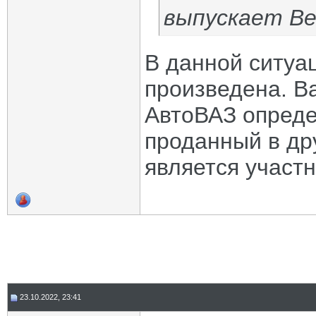
выпускает В
В данной ситуа
произведена. В
АвтоВАЗ опреде
проданный в дру
является участ
23.10.2022, 23:41