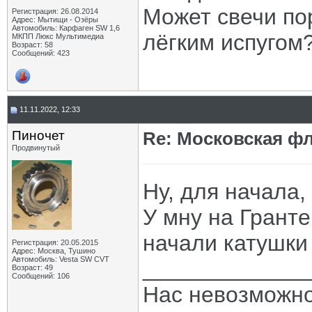
Может свечи по
Регистрация: 26.08.2014
Адрес: Мытищи - Озёры
Автомобиль: Карфаген SW 1,6
лёгким испугом
МКПП Люкс Мультимедиа
Возраст: 58
Сообщений: 423
11.11.2022, 12:33
Пиночет
Re: Московская фл
Продвинутый
Ну, для начала,
У мну на Гранте
начали катушки 
Регистрация: 20.05.2015
Адрес: Москва, Тушино
Автомобиль: Vesta SW CVT
_____________
Возраст: 49
Сообщений: 106
Нас невозможно 