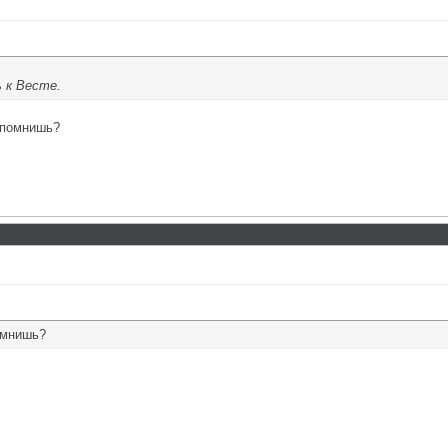
ь к Весте.
,помнишь?
омнишь?