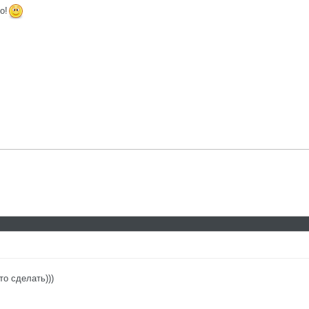
о!
о сделать)))