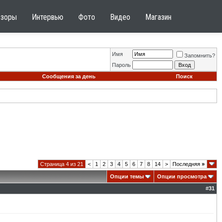
бзоры
Интервью
Фото
Видео
Магазин
Имя
Запомнить?
Пароль
Сообщения за день
Поиск
Страница 4 из 21
<
1
2
3
4
5
6
7
8
14
>
Последняя
»
Опции темы
Опции просмотра
#
31