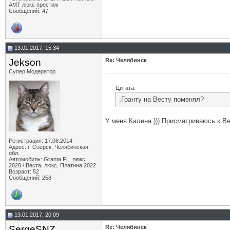
AMT люкс престиж
Сообщений: 47
13.01.2017, 15:34
Jekson
Re: Челябинск
Супер Модератор
Цитата:
,Гранту на Весту поменял?
У меня Калина ))) Присматриваюсь к Ве
Регистрация: 17.06.2014
Адрес: г. Озёрск, Челябинская
обл.
Автомобиль: Granta FL, люкс
2020 / Веста, люкс, Платина 2022
Возраст: 52
Сообщений: 258
13.01.2017, 20:09
SergeSNZ
Re: Челябинск