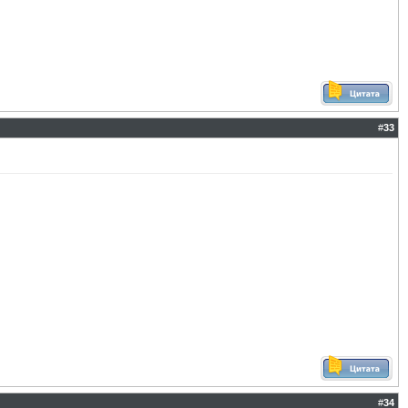
#
33
#
34