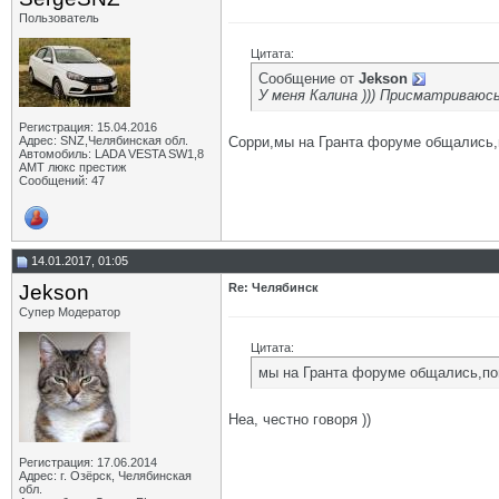
Пользователь
Цитата:
Сообщение от
Jekson
У меня Калина ))) Присматриваюс
Регистрация: 15.04.2016
Адрес: SNZ,Челябинская обл.
Сорри,мы на Гранта форуме общались
Автомобиль: LADA VESTA SW1,8
AMT люкс престиж
Сообщений: 47
14.01.2017, 01:05
Jekson
Re: Челябинск
Супер Модератор
Цитата:
мы на Гранта форуме общались,п
Неа, честно говоря ))
Регистрация: 17.06.2014
Адрес: г. Озёрск, Челябинская
обл.