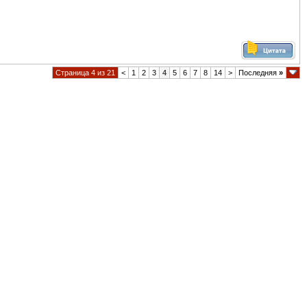
Страница 4 из 21
<
1
2
3
4
5
6
7
8
14
>
Последняя
»