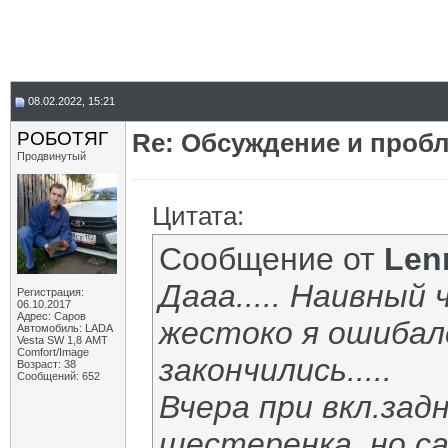
08.02.2022, 15:21
РОБОТЯГ
Re: Обсуждение и пробл
Продвинутый
Цитата:
Сообщение от
Len
Дааа..... Наивный 
Регистрация:
06.10.2017
Адрес: Саров
жестоко я ошибал
Автомобиль: LADA
Vesta SW 1,8 АМТ
Comfort/Image
закончились.....
Возраст: 38
Сообщений: 652
Вчера при вкл.зад
шестеренка, но са