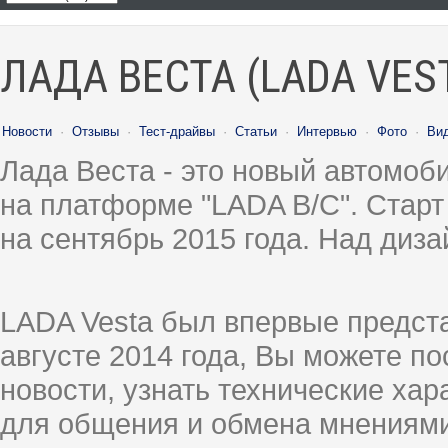
ЛАДА ВЕСТА (LADA VES
Новости
·
Отзывы
·
Тест-драйвы
·
Статьи
·
Интервью
·
Фото
·
Ви
Лада Веста - это новый автомо
на платформе "LADA B/C". Старт
на сентябрь 2015 года. Над диз
LADA Vesta был впервые предст
августе 2014 года, Вы можете п
новости, узнать технические ха
для общения и обмена мнениями