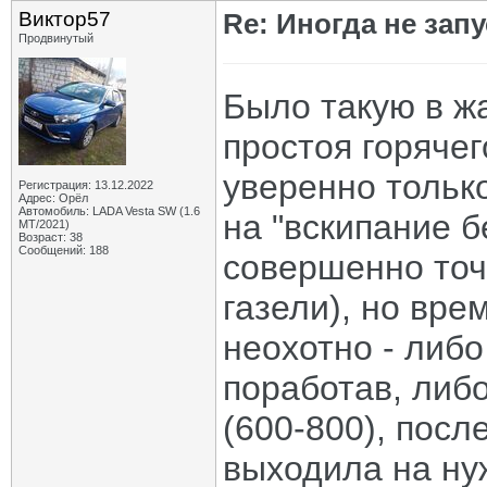
Виктор57
Re: Иногда не зап
Продвинутый
Было такую в ж
простоя горячег
уверенно тольк
Регистрация: 13.12.2022
Адрес: Орёл
Автомобиль: LADA Vesta SW (1.6
на "вскипание б
МТ/2021)
Возраст: 38
Сообщений: 188
совершенно точ
газели), но вре
неохотно - либо
поработав, либо
(600-800), после
выходила на ну