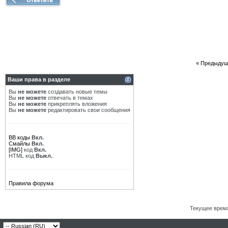
«
Предыдущ
Ваши права в разделе
Вы
не можете
создавать новые темы
Вы
не можете
отвечать в темах
Вы
не можете
прикреплять вложения
Вы
не можете
редактировать свои сообщения
BB коды
Вкл.
Смайлы
Вкл.
[IMG]
код
Вкл.
HTML код
Выкл.
Правила форума
Текущее врем