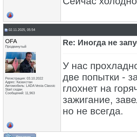
Сейчас холодно,
02.11.2025, 05:54
OFA
Re: Иногда не зап
Продвинутый
У нас прохладно
две попытки - з
Регистрация: 03.10.2022
Адрес: Казахстан
глохнет на горя
Автомобиль: LADA Vesta Classic
Start седан
Сообщений: 11,963
зажигание, заве
но не всегда.