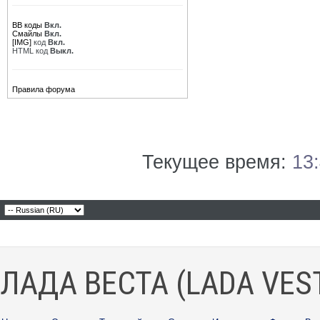
BB коды
Вкл.
Смайлы
Вкл.
[IMG]
код
Вкл.
HTML код
Выкл.
Правила форума
Текущее время:
13
ЛАДА ВЕСТА (LADA VES