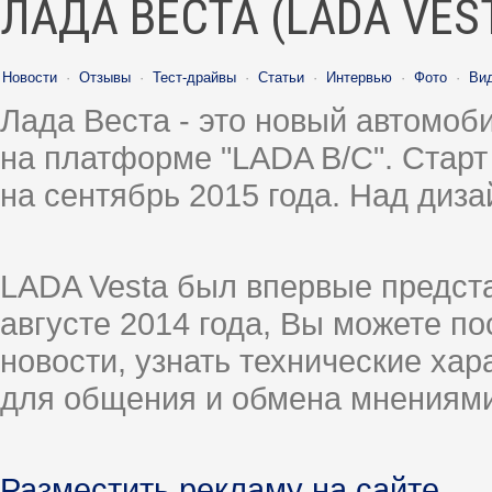
ЛАДА ВЕСТА (LADA VES
Новости
·
Отзывы
·
Тест-драйвы
·
Статьи
·
Интервью
·
Фото
·
Ви
Лада Веста - это новый автомо
на платформе "LADA B/C". Старт
на сентябрь 2015 года. Над диз
LADA Vesta был впервые предст
августе 2014 года, Вы можете п
новости, узнать технические ха
для общения и обмена мнениями
Разместить рекламу на сайте