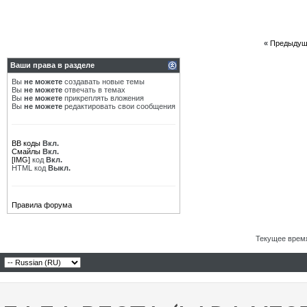
«
Предыдущ
Ваши права в разделе
Вы
не можете
создавать новые темы
Вы
не можете
отвечать в темах
Вы
не можете
прикреплять вложения
Вы
не можете
редактировать свои сообщения
BB коды
Вкл.
Смайлы
Вкл.
[IMG]
код
Вкл.
HTML код
Выкл.
Правила форума
Текущее врем