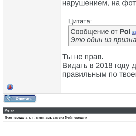
нарушением, на фото
Цитата:
Сообщение от
Pol
Это один из призн
Ты не прав.
Видать в 2018 году
правильным по тво
Метки
5-ая передача
,
кпп
,
мкпп
,
амт
,
замена 5-ой передачи