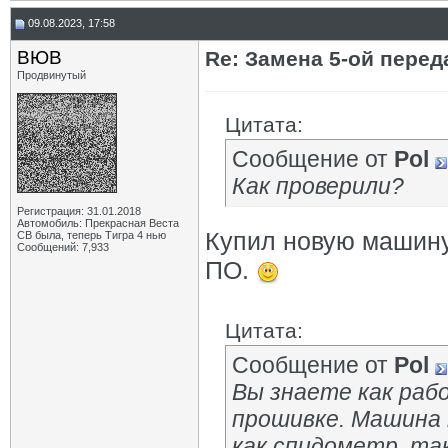
09.08.2023, 17:58
ВЮВ
Re: Замена 5-ой пере
Продвинутый
Цитата:
Сообщение от
Pol
Как проверили?
Регистрация: 31.01.2018
Автомобиль: Прекрасная Веста
Купил новую машину
СВ была, теперь Тигра 4 нью
Сообщений: 7,933
ПО.
Цитата:
Сообщение от
Pol
Вы знаете как раб
прошивке. Машина 
как спидометр, та