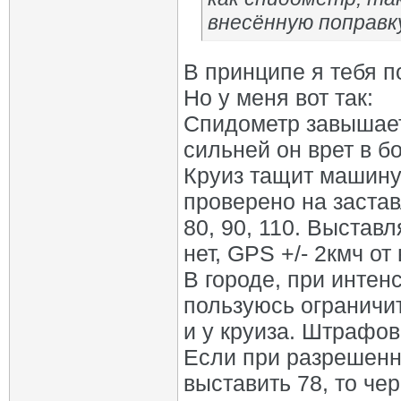
внесённую поправк
В принципе я тебя п
Но у меня вот так:
Спидометр завышает,
сильней он врет в б
Круиз тащит машину
проверено на заста
80, 90, 110. Выстав
нет, GPS +/- 2кмч о
В городе, при интен
пользуюсь ограничит
и у круиза. Штрафов
Если при разрешенно
выставить 78, то ч