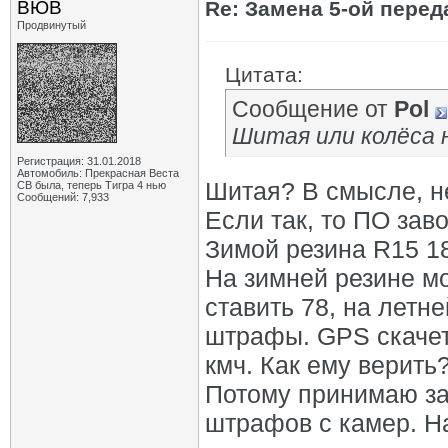
ВЮВ
Re: Замена 5-ой пере
Продвинутый
Цитата:
Сообщение от
Pol
Шитая или колёса 
Регистрация: 31.01.2018
Автомобиль: Прекрасная Веста
Шитая? В смысле, н
СВ была, теперь Тигра 4 нью
Сообщений: 7,933
Если так, то ПО зав
Зимой резина R15 18
На зимней резине мо
ставить 78, на летне
штрафы. GPS скачет
кмч. Как ему верить
Потому принимаю за
штрафов с камер. На