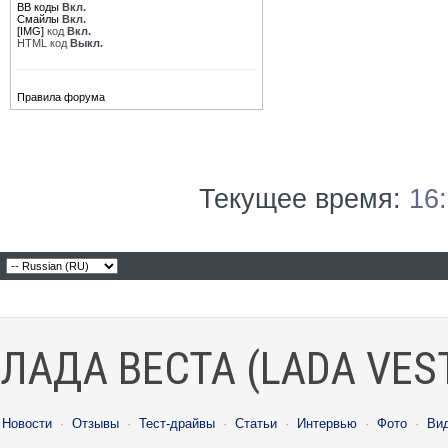
BB коды
Вкл.
Смайлы
Вкл.
[IMG]
код
Вкл.
HTML код
Выкл.
Правила форума
Текущее время:
16
ЛАДА ВЕСТА (LADA VES
Новости
·
Отзывы
·
Тест-драйвы
·
Статьи
·
Интервью
·
Фото
·
Ви