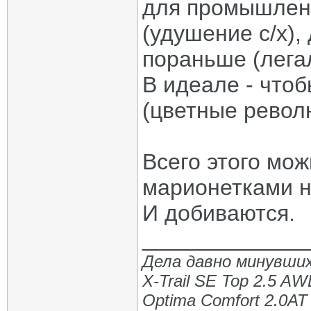
для промышленн
(удушение с/х),
пораньше (лега
В идеале - что
(цветные револ
Всего этого мо
марионетками н
И добиваются.
_____________
Дела давно минувших
X-Trail SE Top 2.5 A
Optima Comfort 2.0AT