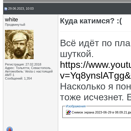
29.06.2023, 10:03
white
Куда катимся? :(
Продвинутый
Всё идёт по пл
шуткой.
https://www.you
Регистрация: 27.02.2018
Адрес: Тольятти, Севастополь.
Автомобиль: Vesta с настоящей
v=Yq8ynslATgg&
AMT-1
Сообщений: 1,354
Насколько я по
тоже исчезнет. 
Изображения
Снимок экрана 2023-06-29 в 08.09.21.jp