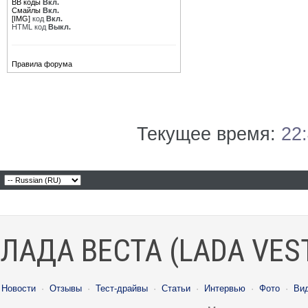
BB коды
Вкл.
Смайлы
Вкл.
[IMG]
код
Вкл.
HTML код
Выкл.
Правила форума
Текущее время:
22
ЛАДА ВЕСТА (LADA VES
Новости
·
Отзывы
·
Тест-драйвы
·
Статьи
·
Интервью
·
Фото
·
Ви