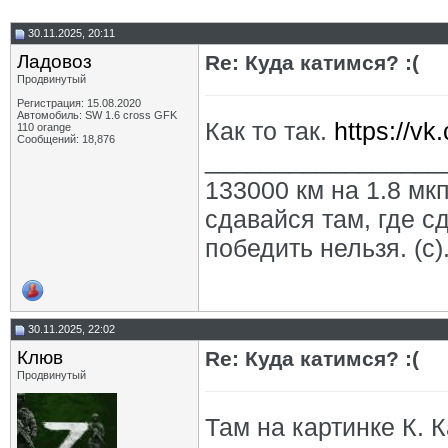
30.11.2025, 20:11
Ладовоз
Re: Куда катимся? :(
Продвинутый
Регистрация: 15.08.2020
Автомобиль: SW 1.6 cross GFK
Как то так.
https://v
110 orange
Сообщений: 18,876
_________________
133000 км на 1.8 мкп
сдавайся там, где с
победить нельзя. (с)
30.11.2025, 22:02
Клюв
Re: Куда катимся? :(
Продвинутый
Там на картинке К. 