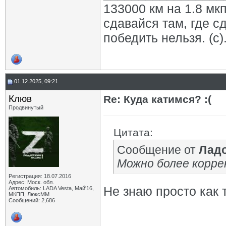
133000 км на 1.8 мкп
сдавайся там, где с
победить нельзя. (с)
01.12.2025, 09:21
Клюв
Re: Куда катимся? :(
Продвинутый
Цитата:
Сообщение от
Лад
Можно более корре
Регистрация: 18.07.2016
Адрес: Моск. обл.
Не знаю просто как 
Автомобиль: LADA Vesta, Май'16,
МКПП, ЛюксММ
Сообщений: 2,686