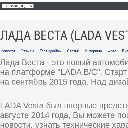
ЛАДА ВЕСТА (LADA VES
Новости
·
Отзывы
·
Тест-драйвы
·
Статьи
·
Интервью
·
Фото
·
Ви
Лада Веста - это новый автомо
на платформе "LADA B/C". Старт
на сентябрь 2015 года. Над диз
LADA Vesta был впервые предст
августе 2014 года, Вы можете п
новости, узнать технические ха