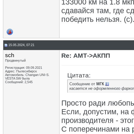
133000 км на 1.8 мкп
сдавайся там, где с
победить нельзя. (с)
15.05.2024, 07:21
sch
Re: АМТ->АКПП
Продвинутый
Регистрация: 09.09.2021
Адрес: Пылесибирск
Цитата:
Автомобиль: Changan UNI-S.
VESTA SW была
Сообщений: 2,545
Сообщение от
МГК
касается не оформленного фарко
Просто ради любопы
Если, допустим, на
производителя - это
С поперечинами на 