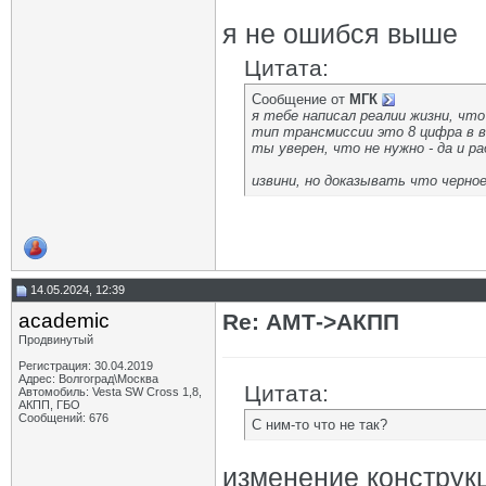
я не ошибся выше
Цитата:
Сообщение от
МГК
я тебе написал реалии жизни, чт
тип трансмиссии это 8 цифра в 
ты уверен, что не нужно - да и ра
извини, но доказывать что черное
14.05.2024, 12:39
academic
Re: АМТ->АКПП
Продвинутый
Регистрация: 30.04.2019
Адрес: Волгоград\Москва
Цитата:
Автомобиль: Vesta SW Cross 1,8,
АКПП, ГБО
Сообщений: 676
С ним-то что не так?
изменение конструкц