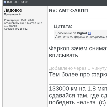
15.05.2024, 13:09
Ладовоз
Re: АМТ->АКПП
Продвинутый
Регистрация: 15.08.2020
Автомобиль: SW 1.6 cross GFK
Цитата:
110 orange
Сообщений: 18,862
Сообщение от
BigKot
Акпп это не фаркоп и поперечны,
Фаркоп зачем снимат
вписывать.
Добавлено через 1 минуту
Тем более про фарко
_________________
133000 км на 1.8 мкп
сдавайся там, где с
победить нельзя. (с)