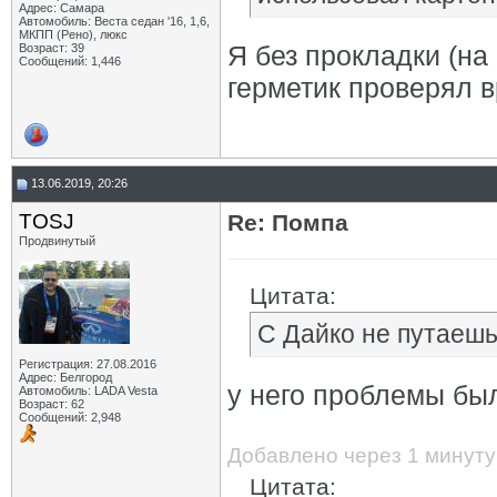
Адрес: Самара
Автомобиль: Веста седан '16, 1,6,
МКПП (Рено), люкс
Я без прокладки (на
Возраст: 39
Сообщений: 1,446
герметик проверял 
13.06.2019, 20:26
TOSJ
Re: Помпа
Продвинутый
Цитата:
С Дайко не путаеш
Регистрация: 27.08.2016
Адрес: Белгород
у него проблемы был
Автомобиль: LADA Vesta
Возраст: 62
Сообщений: 2,948
Добавлено через 1 минуту
Цитата: