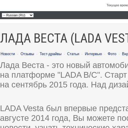
Текущее врем
ЛАДА ВЕСТА (LADA VES
Новости
·
Отзывы
·
Тест-драйвы
·
Статьи
·
Интервью
·
Фото
·
Ви
Лада Веста - это новый автомо
на платформе "LADA B/C". Старт
на сентябрь 2015 года. Над диз
LADA Vesta был впервые предст
августе 2014 года, Вы можете п
новости, узнать технические ха