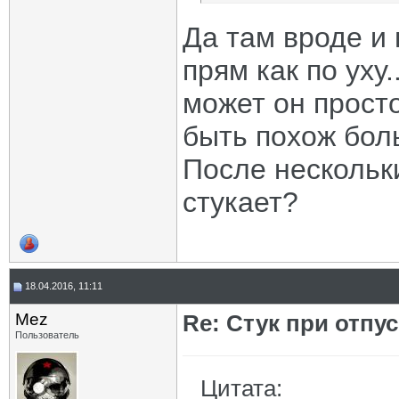
Да там вроде и 
прям как по уху
может он прост
быть похож бол
После нескольки
стукает?
18.04.2016, 11:11
Mez
Re: Стук при отпу
Пользователь
Цитата: