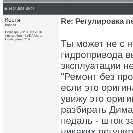
14.04.2016, 09:04
Костя
Re: Регулировка 
Banned
Регистрация: 08.03.2016
Автомобиль: LADA Vesta
Сообщений: 316
Ты может не с н
гидропривода в
эксплуатации н
"Ремонт без про
если это ориги
увижу это ориги
разбирать Дима
педаль - шток 
никаких регулир