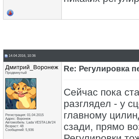
14.04.2016, 10:36
Дмитрий_Воронеж
Re: Регулировка 
Продвинутый
Сейчас пока ста
разглядел - у с
главному цилин
Регистрация: 01.04.2015
Адрес: Воронеж
Автомобиль: Lada VESTA Life'24
сзади, прямо во
Возраст: 48
Сообщений: 5,936
Регулировки то