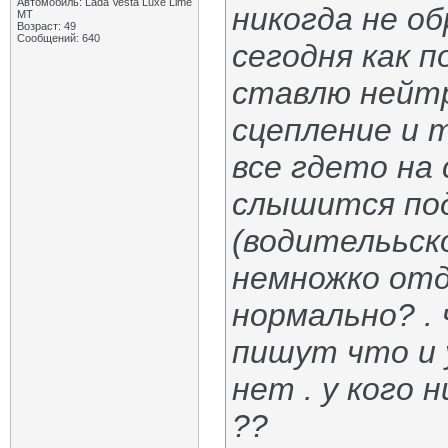
Автомобиль: Lada Vesta Luxe Lime
никогда не о
MT
Возраст: 49
Сообщений: 640
сегодня как п
ставлю нейтр
сцепление и т
все гдето на 
слышится под
(водителььско
немножко отд
нормально? .
пишут что и 
нет . у кого 
??