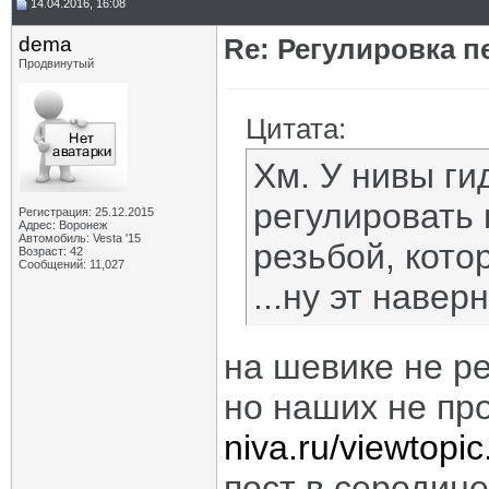
14.04.2016, 16:08
dema
Re: Регулировка 
Продвинутый
Цитата:
Хм. У нивы г
регулировать 
Регистрация: 25.12.2015
Адрес: Воронеж
Автомобиль: Vesta '15
резьбой, кото
Возраст: 42
Сообщений: 11,027
...ну эт наверн
на шевике не р
но наших не пр
niva.ru/viewtopi
пост в середин