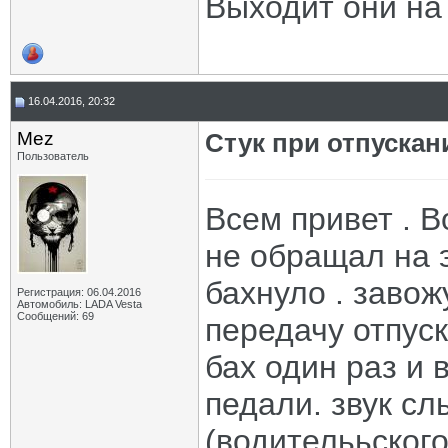
Выходит они на
16.04.2016, 20:32
Mez
Стук при отпускан
Пользователь
Всем привет . В
не обращал на э
бахнуло . заво
Регистрация: 06.04.2016
Автомобиль: LADA Vesta
Сообщений: 69
передачу отпуск
бах один раз и 
педали. звук сл
(водителььского