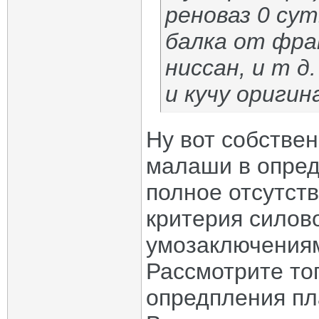
реноваз 0 су
балка от фра
ниссан, и т д
и кучу ориги
Ну вот собстве
малаши в опред
полное отсутств
критерия силово
умозаключениям
Рассмотрите то
опредпления пл