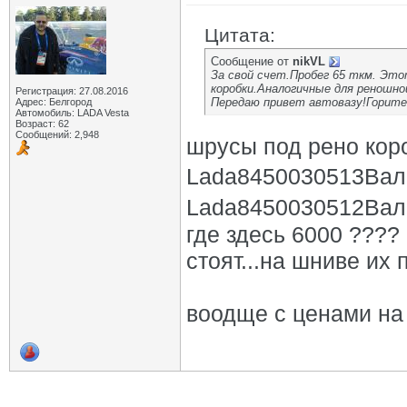
Цитата:
Сообщение от
nikVL
За свой счет.Пробег 65 ткм. Это
коробки.Аналогичные для реношно
Регистрация: 27.08.2016
Передаю привет автовазу!Горите 
Адрес: Белгород
Автомобиль: LADA Vesta
Возраст: 62
Сообщений: 2,948
шрусы под рено кор
Lada8450030513Вал 
Lada8450030512Вал 
где здесь 6000 ???? 
стоят...на шниве их 
воодще с ценами на 