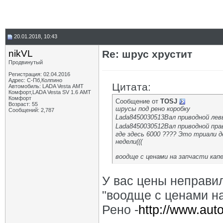
20.01.2018, 10:43
nikVL
Re: шрус хрустит
Продвинутый
Регистрация: 02.04.2016
Адрес: С-Пб,Колпино
Цитата:
Автомобиль: LADA Vesta АМТ
Комфорт,LADA Vesta SV 1.6 АМТ
Комфорт
Сообщение от
TOSJ
Возраст: 55
шрусы под рено коробку
Сообщений: 2,787
Lada8450030513Вал приводной лев
Lada8450030512Вал приводной пра
где здесь 6000 ???? Это триали д
недели(((
воодще с ценами на запчасти капе
У вас цены неправи
"воодще с ценами на
Рено -
http://www.aut