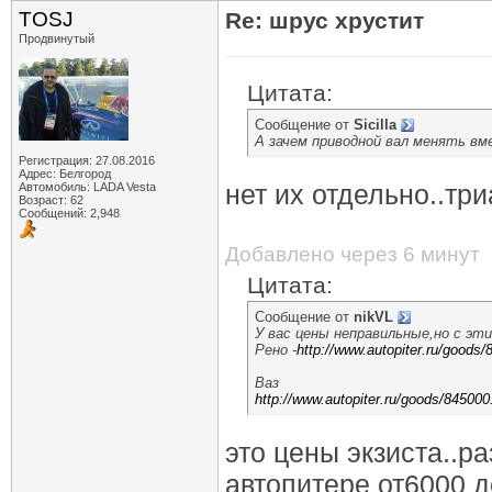
TOSJ
Re: шрус хрустит
Продвинутый
Цитата:
Сообщение от
Sicilla
А зачем приводной вал менять в
Регистрация: 27.08.2016
Адрес: Белгород
нет их отдельно..три
Автомобиль: LADA Vesta
Возраст: 62
Сообщений: 2,948
Добавлено через 6 минут
Цитата:
Сообщение от
nikVL
У вас цены неправильные,но с эт
Рено -
http://www.autopiter.ru/goods
Ваз
http://www.autopiter.ru/goods/845000
это цены экзиста..р
автопитере от6000 д