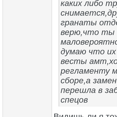
каких либо т
снимается,др
гранаты отде
верю,что ты 
маловероятно
думаю что их
весты амт,хо
регламенту м
сборе,а заме
перешла в за
спецов
Видишь ли я то