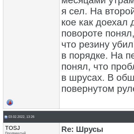
месяцами утрам
я сел. На второ
кое как доехал 
повороте понял,
что резину убил
в порядке. На 
понял, что проб
в шрусах. В общ
повернутом рул
03.02.2022, 13:26
TOSJ
Re: Шрусы
Продвинутый