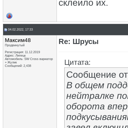
склеило их.
04.02.2022, 17:33
Максим48
Re: Шрусы
Продвинутый
Регистрация: 11.12.2019
Адрес: Липецк
Автомобиль: SW Cross вариатор
Цитата:
+ Жулик
Сообщений: 2,438
Сообщение о
В общем подд
нейтралке по
оборота впер
подкусывания
завел включи