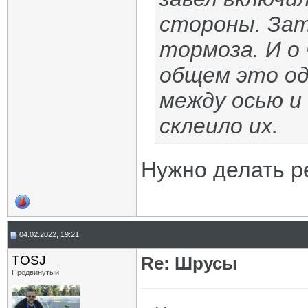
стороны. Зат
тормоза. И о 
общем это од
между осью и
склеило их.
Нужно делать р
04.02.2022, 19:21
TOSJ
Re: Шрусы
Продвинутый