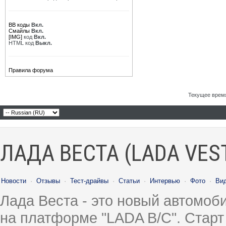
BB коды
Вкл.
Смайлы
Вкл.
[IMG]
код
Вкл.
HTML код
Выкл.
Правила форума
Текущее врем
ЛАДА ВЕСТА (LADA VES
Новости
·
Отзывы
·
Тест-драйвы
·
Статьи
·
Интервью
·
Фото
·
Ви
Лада Веста - это новый автомо
на платформе "LADA B/C". Старт