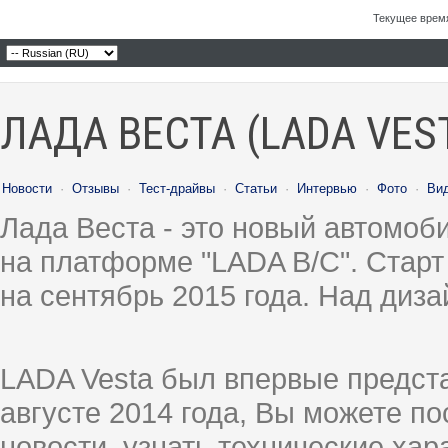
Текущее врем
ЛАДА ВЕСТА (LADA VES
Новости
·
Отзывы
·
Тест-драйвы
·
Статьи
·
Интервью
·
Фото
·
Ви
Лада Веста - это новый автомо
на платформе "LADA B/C". Старт
на сентябрь 2015 года. Над диз
LADA Vesta был впервые предст
августе 2014 года, Вы можете п
новости, узнать технические ха