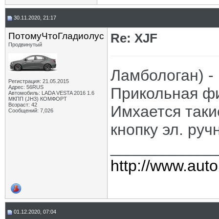
30.11.2020, 21:17
ПотомуЧтоГладиолус
Re: XJF
Продвинутый
Ламбологан) -
Регистрация: 21.05.2015
Адрес: 56RUS
Прикольная ф
Автомобиль: LADA VESTA 2016 1.6
МКПП (JH3) КОМФОРТ
Возраст: 42
Имхается таки
Сообщений: 7,026
кнопку эл. ру
____________
http://www.auto
01.12.2020, 07:04