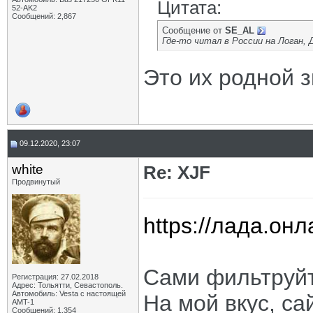
Цитата:
52-AK2
Сообщений: 2,867
Сообщение от
SE_AL
Где-то читал в России на Логан,
Это их родной з
09.12.2020, 23:07
white
Re: XJF
Продвинутый
https://лада.онла
Сами фильтруйт
Регистрация: 27.02.2018
Адрес: Тольятти, Севастополь.
Автомобиль: Vesta с настоящей
На мой вкус, са
AMT-1
Сообщений: 1,354