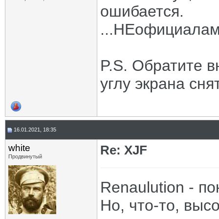
ошибается.
...НЕофициала
P.S. Обратите 
углу экрана сня
16.01.2021, 18:35
white
Re: XJF
Продвинутый
Renaulution - п
Но, что-то, вы