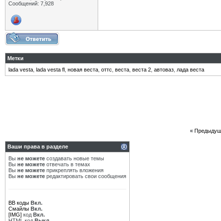
Сообщений: 7,928
Метки
lada vesta
,
lada vesta fl
,
новая веста
,
оттс
,
веста
,
веста 2
,
автоваз
,
лада веста
«
Предыдущ
Ваши права в разделе
Вы
не можете
создавать новые темы
Вы
не можете
отвечать в темах
Вы
не можете
прикреплять вложения
Вы
не можете
редактировать свои сообщения
BB коды
Вкл.
Смайлы
Вкл.
[IMG]
код
Вкл.
HTML код
Выкл.