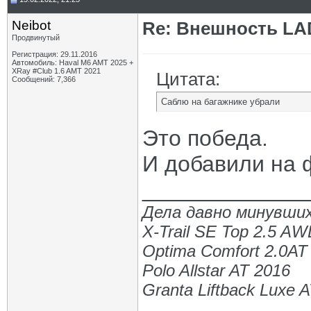
Neibot
Re: Внешность LAD
Продвинутый
Регистрация: 29.11.2016
Автомобиль: Haval M6 AMT 2025 +
XRay #Club 1.6 AMT 2021
Цитата:
Сообщений: 7,366
Саблю на багажнике убрали
Это победа.
И добавили на 
_____________
Дела давно минувших
X-Trail SE Top 2.5 A
Optima Comfort 2.0AT
Polo Allstar AT 2016
Granta Liftback Luxe 