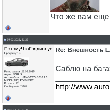
Макс_Россошь
Re: Внешность LADA Vesta FL...
04.03.2022,
17:28
ПЧГ
Re: Внешность LADA Vesta FL...
04.03.2022,
18:20
Alexsandr_UssR
Re: Внешность LADA Vesta FL...
10.10.2022,
16:49
Что же вам еще
15.02.2022, 21:22
ПотомуЧтоГладиолус
Re: Внешность L
Продвинутый
Саблю на бага
Регистрация: 21.05.2015
Адрес: 56RUS
____________
Автомобиль: LADA VESTA 2016 1.6
МКПП (JH3) КОМФОРТ
Возраст: 42
http://www.auto
Сообщений: 7,026
15.02.2022, 21:25