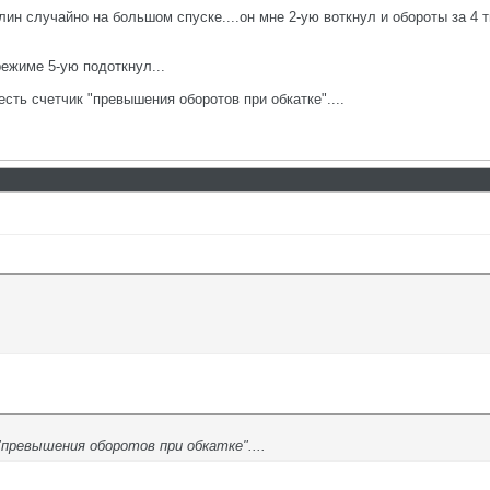
блин случайно на большом спуске....он мне 2-ую воткнул и обороты за 4 
режиме 5-ую подоткнул...
есть счетчик "превышения оборотов при обкатке"....
 "превышения оборотов при обкатке"....