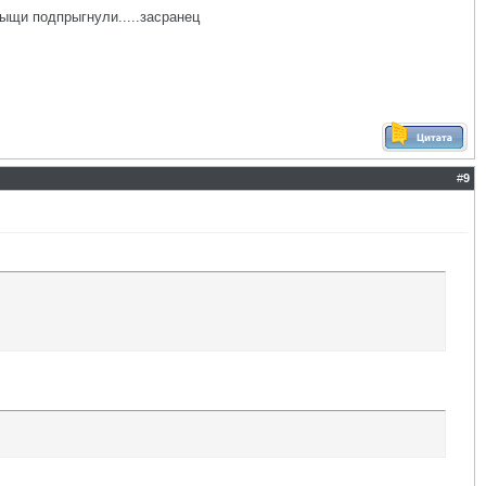
тыщи подпрыгнули.....засранец
#
9