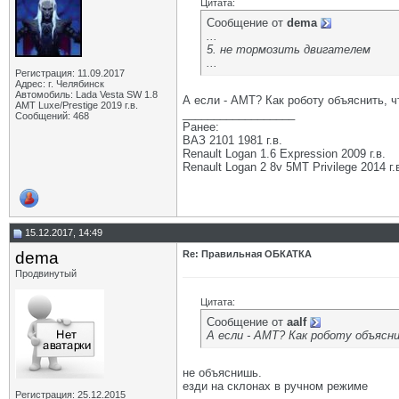
Цитата:
Сообщение от
dema
...
5. не тормозить двигателем
...
Регистрация: 11.09.2017
Адрес: г. Челябинск
Автомобиль: Lada Vesta SW 1.8
А если - АМТ? Как роботу объяснить, ч
АМТ Luxe/Prestige 2019 г.в.
__________________
Сообщений: 468
Ранее:
ВАЗ 2101 1981 г.в.
Renault Logan 1.6 Expression 2009 г.в.
Renault Logan 2 8v 5МТ Privilege 2014 г.
15.12.2017, 14:49
dema
Re: Правильная ОБКАТКА
Продвинутый
Цитата:
Сообщение от
aalf
А если - АМТ? Как роботу объясни
не объяснишь.
езди на склонах в ручном режиме
Регистрация: 25.12.2015