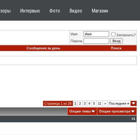
бзоры
Интервью
Фото
Видео
Магазин
Имя
Запомнить?
Пароль
Сообщения за день
Поиск
Страница 1 из 26
1
2
3
4
5
11
>
Последняя
»
Опции темы
Опции просмотра
#
1