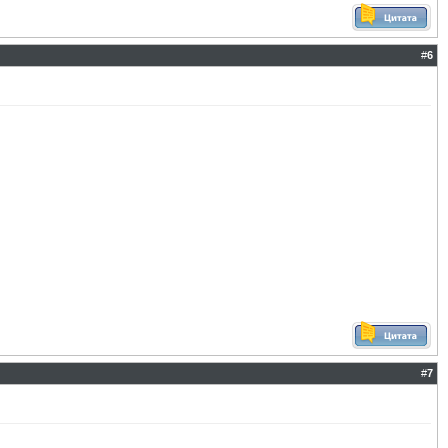
#
6
#
7