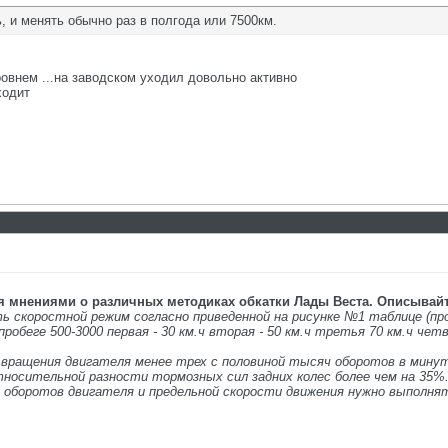
, и менять обычно раз в полгода или 7500км.
ровнем ...на заводском уходил довольно активно
ходит
я мнениями о различных методиках обкатки Лады Веста. Описывайт
 скоростной режим согласно приведенной на рисунке №1 таблице (проб
пробеге 500-3000 первая - 30 км.ч вторая - 50 км.ч третья 70 км.ч чет
вращения двигателя менее трех с половиной тысяч оборотов в минут
носительной разности тормозных сил задних колес более чем на 35%
е оборотов двигателя и предельной скорости движения нужно выполня