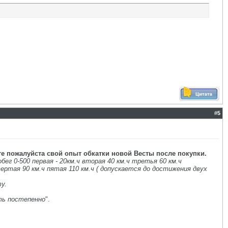
#
5
е пожалуйста свой опыт обкатки новой Весты после покупки.
ег 0-500 первая - 20км.ч вторая 40 км.ч третья 60 км.ч
вертая 90 км.ч пятая 110 км.ч ( допускается до достижения двух
у.
.
ть постепенно
".