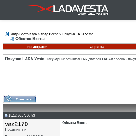
Лада Веста Клуб
>
Лада Веста
>
Покупка LADA Vesta
Обкатка Весты
Регистрация
Справка
Покупка LADA Vesta
Обсуждение официальных дилеров LADA и способы покуп
15.12.2017, 08:53
vaz2170
Обкатка Весты
Продвинутый