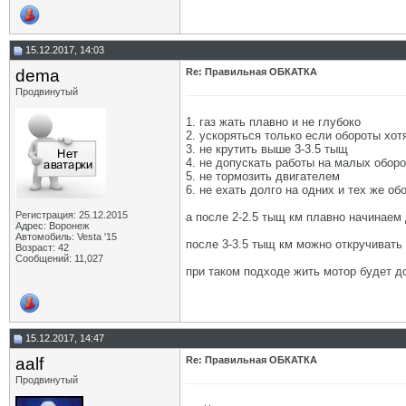
15.12.2017, 14:03
dema
Re: Правильная ОБКАТКА
Продвинутый
1. газ жать плавно и не глубоко
2. ускоряться только если обороты хотя
3. не крутить выше 3-3.5 тыщ
4. не допускать работы на малых оборо
5. не тормозить двигателем
6. не ехать долго на одних и тех же об
Регистрация: 25.12.2015
а после 2-2.5 тыщ км плавно начинаем
Адрес: Воронеж
Автомобиль: Vesta '15
после 3-3.5 тыщ км можно откручивать
Возраст: 42
Сообщений: 11,027
при таком подходе жить мотор будет д
15.12.2017, 14:47
aalf
Re: Правильная ОБКАТКА
Продвинутый