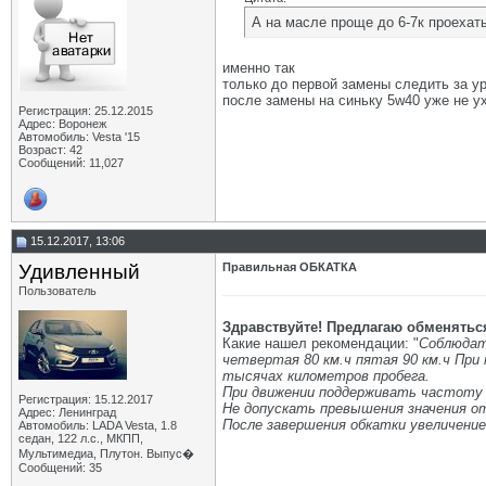
А на масле проще до 6-7к проехать
именно так
только до первой замены следить за у
после замены на синьку 5w40 уже не у
Регистрация: 25.12.2015
Адрес: Воронеж
Автомобиль: Vesta '15
Возраст: 42
Сообщений: 11,027
15.12.2017, 13:06
Удивленный
Правильная ОБКАТКА
Пользователь
Здравствуйте! Предлагаю обменятьс
Какие нашел рекомендации: "
Соблюдать
четвертая 80 км.ч пятая 90 км.ч При 
тысячах километров пробега.
При движении поддерживать частоту 
Регистрация: 15.12.2017
Не допускать превышения значения от
Адрес: Ленинград
После завершения обкатки увеличени
Автомобиль: LADA Vesta, 1.8
седан, 122 л.с., МКПП,
Мультимедиа, Плутон. Выпус�
Сообщений: 35