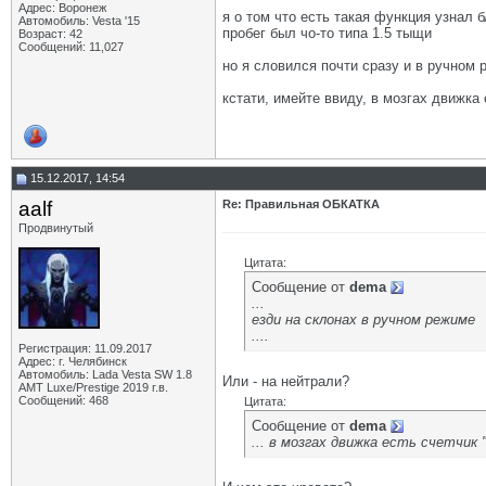
Адрес: Воронеж
я о том что есть такая функция узнал 
Автомобиль: Vesta '15
пробег был чо-то типа 1.5 тыщи
Возраст: 42
Сообщений: 11,027
но я словился почти сразу и в ручном 
кстати, имейте ввиду, в мозгах движка 
15.12.2017, 14:54
aalf
Re: Правильная ОБКАТКА
Продвинутый
Цитата:
Сообщение от
dema
...
езди на склонах в ручном режиме
....
Регистрация: 11.09.2017
Адрес: г. Челябинск
Автомобиль: Lada Vesta SW 1.8
Или - на нейтрали?
АМТ Luxe/Prestige 2019 г.в.
Сообщений: 468
Цитата:
Сообщение от
dema
... в мозгах движка есть счетчик