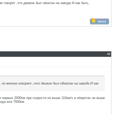
 говорят ,что движок был обкатан на заводе.И как быть.
#
2
но многие говорят ,что движок был обкатан на заводе.И как
и первых 2000км при скорости не выше 110км/ч и оборотах не выше
года или 7500км.