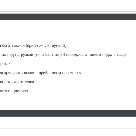
 бы 2 тысячи (при этом см. пункт 1)
тах под нагрузкой (типа 1.5 тыщи 4 передача и топчем педаль газа)
оротах
 докручивать выше....прибавляем понемногу
 вплоть до отсечки
олго и щасливо