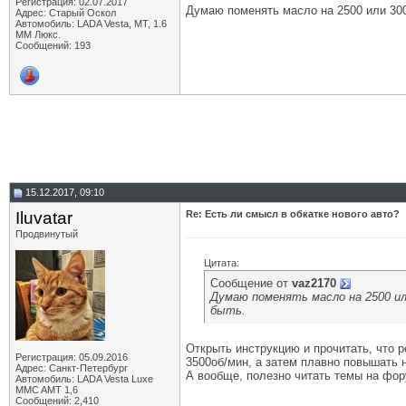
Регистрация: 02.07.2017
Думаю поменять масло на 2500 или 3000
Адрес: Старый Оскол
Автомобиль: LADA Vesta, МТ, 1.6
ММ Люкс.
Сообщений: 193
15.12.2017, 09:10
Iluvatar
Re: Есть ли смысл в обкатке нового авто?
Продвинутый
Цитата:
Сообщение от
vaz2170
Думаю поменять масло на 2500 ил
быть.
Открыть инструкцию и прочитать, что р
Регистрация: 05.09.2016
3500об/мин, а затем плавно повышать н
Адрес: Санкт-Петербург
А вообще, полезно читать темы на фор
Автомобиль: LADA Vesta Luxe
MMC AMT 1,6
Сообщений: 2,410