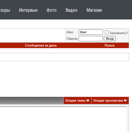
бзоры
Интервью
Фото
Видео
Магазин
Имя
Запомнить?
Пароль
Сообщения за день
Поиск
Опции темы
Опции просмотра