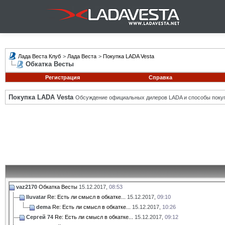
Лада Веста Клуб
>
Лада Веста
>
Покупка LADA Vesta
Обкатка Весты
Регистрация
Справка
Покупка LADA Vesta
Обсуждение официальных дилеров LADA и способы покуп
vaz2170
Обкатка Весты
15.12.2017,
08:53
Iluvatar
Re: Есть ли смысл в обкатке...
15.12.2017,
09:10
dema
Re: Есть ли смысл в обкатке...
15.12.2017,
10:26
Сергей 74
Re: Есть ли смысл в обкатке...
15.12.2017,
09:12