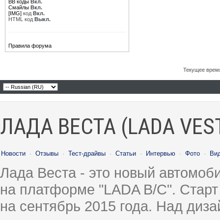
BB коды
Вкл.
Смайлы
Вкл.
[IMG]
код
Вкл.
HTML код
Выкл.
Правила форума
Текущее врем
ЛАДА ВЕСТА (LADA VES
Новости
·
Отзывы
·
Тест-драйвы
·
Статьи
·
Интервью
·
Фото
·
Ви
Лада Веста - это новый автомо
на платформе "LADA B/C". Старт
на сентябрь 2015 года. Над диз