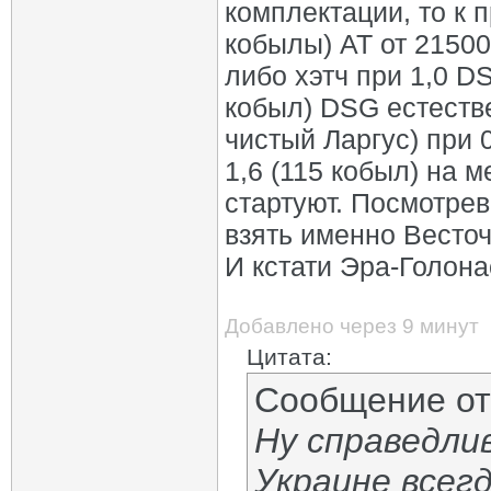
комплектации, то к 
кобылы) АТ от 21500
либо хэтч при 1,0 DS
кобыл) DSG естестве
чистый Ларгус) при 
1,6 (115 кобыл) на 
стартуют. Посмотре
взять именно Весточ
И кстати Эра-Голона
Добавлено через 9 минут
Цитата:
Сообщение о
Ну справедли
Украине всегд