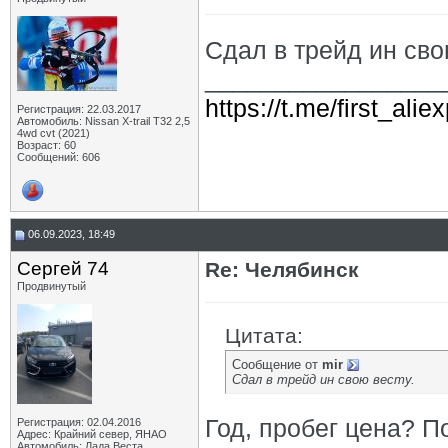
Сдал в трейд ин сво
_________________
https://t.me/first_ali
Регистрация: 22.03.2017
Автомобиль: Nissan X-trail Т32 2,5
4wd cvt (2021)
Возраст: 60
Сообщений: 606
06.09.2023, 18:49
Сергей 74
Re: Челябинск
Продвинутый
Цитата:
Сообщение от
mir
Сдал в трейд ин свою весту.
Год, пробег цена? П
Регистрация: 02.04.2016
Адрес: Крайний север, ЯНАО
Автомобиль: Лада Веста,